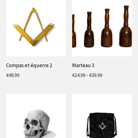
Compas et équerre 2
Marteau 3
Gamme
€
49.99
€
24.99
-
€
39.99
de
prix
:
24,99
€
à
39,99
€