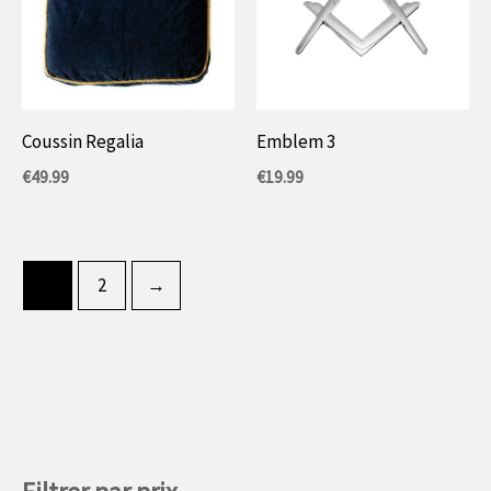
Coussin Regalia
Emblem 3
€
49.99
€
19.99
1
2
→