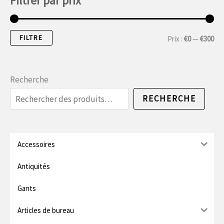
Filtrer par prix
FILTRE
P
P
Prix :
€0
—
€300
r
r
i
i
Recherche
x
x
RECHERCHE
m
m
i
a
n
x
Accessoires
.
i
Antiquités
m
Gants
u
Articles de bureau
m