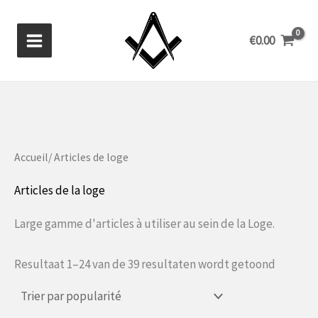
Aller
au
€
0.00
contenu
Accueil
/ Articles de loge
Articles de la loge
Large gamme d'articles à utiliser au sein de la Loge.
Gesorte
Resultaat 1–24 van de 39 resultaten wordt getoond
op
populari