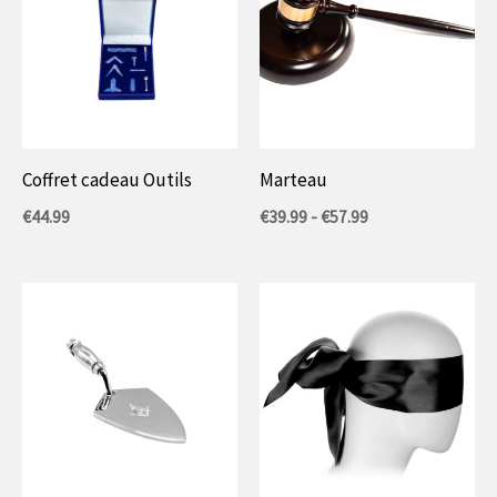
Coffret cadeau Outils
Marteau
Gamme
€
44.99
€
39.99
-
€
57.99
de
prix
:
39,99
€
à
57,99
€