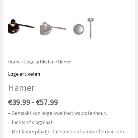
Home
/
Loge artikelen
/ Hamer
Loge artikelen
Hamer
Prijsklasse:
€
39.99
-
€
57.99
€39.99
– Gemaakt van hoge kwaliteit walnotenhout.
tot
– Inclusief slagplaat.
€57.99
– Met koperplaatje dat voorzien kan worden van een