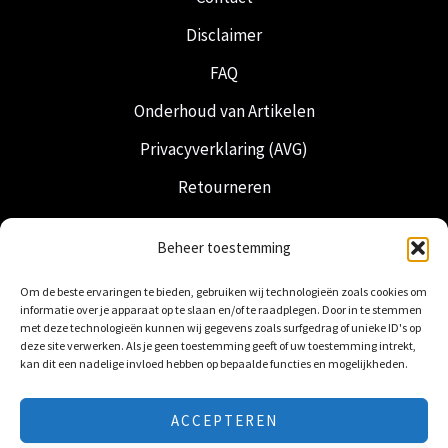
Disclaimer
FAQ
Onderhoud van Artikelen
Privacyverklaring (AVG)
Retourneren
Verzending & Levering
Beheer toestemming
Vrijmetselarij
Om de beste ervaringen te bieden, gebruiken wij technologieën zoals cookies om
Nederlandse Regalia
informatie over je apparaat op te slaan en/of te raadplegen. Door in te stemmen
met deze technologieën kunnen wij gegevens zoals surfgedrag of unieke ID's op
deze site verwerken. Als je geen toestemming geeft of uw toestemming intrekt,
kan dit een nadelige invloed hebben op bepaalde functies en mogelijkheden.
ACCEPTEREN