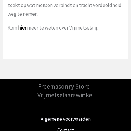
zoekt op wat mensen verbindt en tracht verdeeldheid
weg te nemen.
Kom
hier
meer te weten over Vrijmetselarij.
Freemasonry Store -
Vrijmetselaarswinkel
Algemene Voorwaarden
Contact