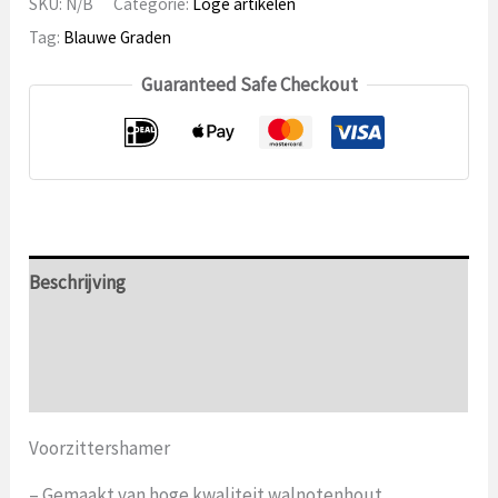
SKU:
N/B
Categorie:
Loge artikelen
Tag:
Blauwe Graden
Guaranteed Safe Checkout
Beschrijving
Aanvullende informatie
Beoordelingen (0)
Voorzittershamer
– Gemaakt van hoge kwaliteit walnotenhout.