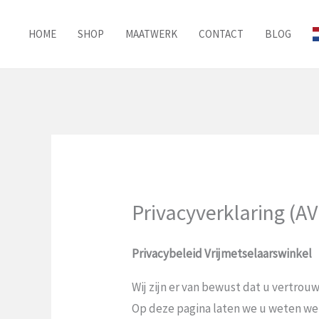
Ga
naar
HOME
SHOP
MAATWERK
CONTACT
BLOG
de
inhoud
Privacyverklaring (A
Privacybeleid Vrijmetselaarswinkel
Wij zijn er van bewust dat u vertrou
Op deze pagina laten we u weten w