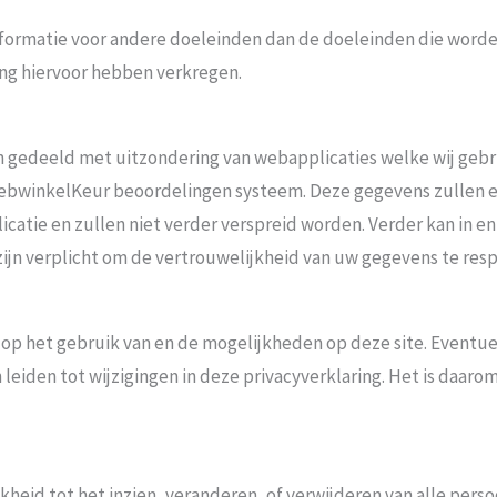
formatie voor andere doeleinden dan de doeleinden die worden
ng hiervoor hebben verkregen.
n gedeeld met uitzondering van webapplicaties welke wij geb
 WebwinkelKeur beoordelingen systeem. Deze gegevens zullen
icatie en zullen niet verder verspreid worden. Verder kan in e
jn verplicht om de vertrouwelijkheid van uw gegevens te res
 op het gebruik van en de mogelijkheden op deze site. Eventu
 leiden tot wijzigingen in deze privacyverklaring. Het is daa
kheid tot het inzien, veranderen, of verwijderen van alle per