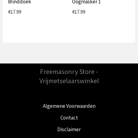
Blinddoek
Oogmasker 1
€
17.99
€
17.99
Freemasonry Store -
Vrijmetselaarswinkel
Algemene Voorwaarden
Contact
Disclaimer