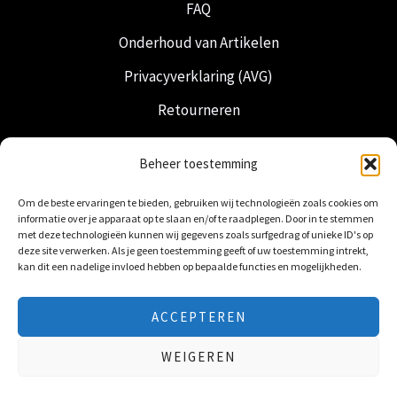
FAQ
Onderhoud van Artikelen
Privacyverklaring (AVG)
Retourneren
Verzending & Levering
Beheer toestemming
Vrijmetselarij
Om de beste ervaringen te bieden, gebruiken wij technologieën zoals cookies om
Nederlandse Regalia
informatie over je apparaat op te slaan en/of te raadplegen. Door in te stemmen
met deze technologieën kunnen wij gegevens zoals surfgedrag of unieke ID's op
deze site verwerken. Als je geen toestemming geeft of uw toestemming intrekt,
kan dit een nadelige invloed hebben op bepaalde functies en mogelijkheden.
ACCEPTEREN
© 2026 Freemasonry Store - Vrijmetselaarswinkel.
WEIGEREN
Alle rechten voorbehouden