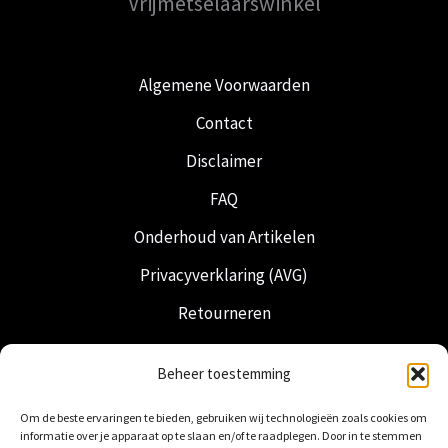
Vrijmetselaarswinkel
Algemene Voorwaarden
Contact
Disclaimer
FAQ
Onderhoud van Artikelen
Privacyverklaring (AVG)
Retourneren
Verzending & Levering
Beheer toestemming
Vrijmetselarij
Om de beste ervaringen te bieden, gebruiken wij technologieën zoals cookies om
Nederlandse Regalia
informatie over je apparaat op te slaan en/of te raadplegen. Door in te stemmen