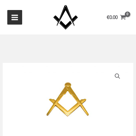
Ga
naar
€
0.00
de
inhoud