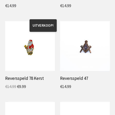
€
14.99
€
14.99
UITVERKOOP!
Reversspeld 78 Kerst
Reversspeld 47
Oorspronkelijke
Huidige
€
14.99
€
9.99
€
14.99
prijs
prijs
was:
is:
€14.99.
€9.99.