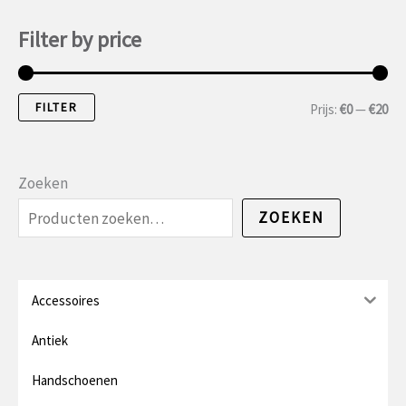
Filter by price
FILTER
M
M
Prijs:
€0
—
€20
i
a
n
x
Zoeken
.
.
ZOEKEN
p
p
r
r
i
i
Accessoires
j
j
Antiek
s
s
Handschoenen