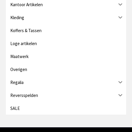
Kantoor Artikelen
Kleding
Koffers & Tassen
Loge artikelen
Maatwerk
Overigen
Regalia
Reversspelden
SALE