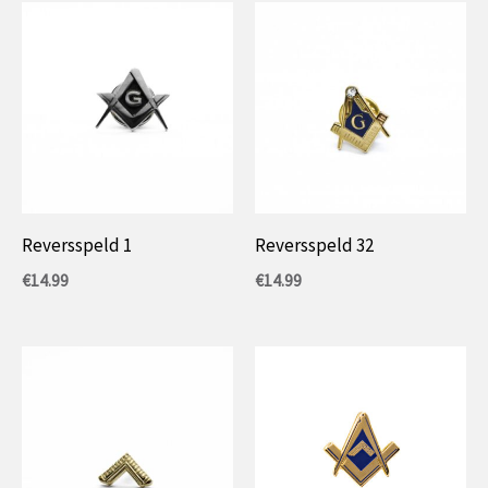
Reversspeld 1
Reversspeld 32
€
14.99
€
14.99