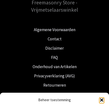
Freemasonry Store -
Vrijmetselaarswinkel
Algemene Voorwaarden
Contact
Disclaimer
FAQ
Onderhoud van Artikelen
Privacyverklaring (AVG)
Retourneren
Verzending & Levering
Beheer toestemming
Vrijmetselarij