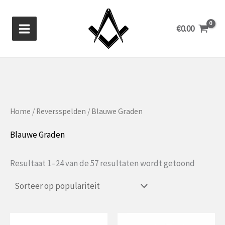
Ga
naar
€
0.00
de
inhoud
Home
/
Reversspelden
/ Blauwe Graden
Blauwe Graden
Gesorte
Resultaat 1–24 van de 57 resultaten wordt getoond
op
populari