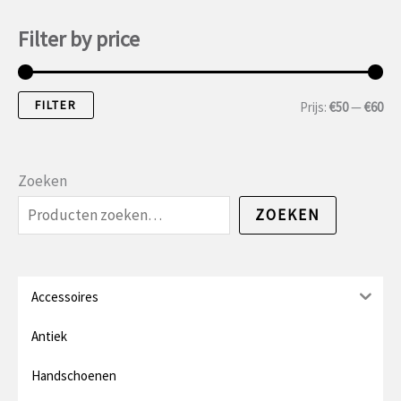
Filter by price
FILTER
M
M
Prijs:
€50
—
€60
i
a
n
x
Zoeken
.
.
ZOEKEN
p
p
r
r
i
i
Accessoires
j
j
Antiek
s
s
Handschoenen