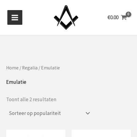
Ga
naar
€
0.00
de
inhoud
Home
/
Regalia
/ Emulatie
Emulatie
Gesorteerd
Toont alle 2 resultaten
op
populariteit