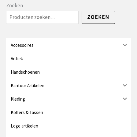
n
x
Zoeken
.
.
ZOEKEN
p
p
r
r
i
i
Accessoires
j
j
Antiek
s
s
Handschoenen
Kantoor Artikelen
Kleding
Koffers & Tassen
Loge artikelen