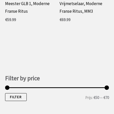
Meester GLB 1, Moderne
Vrijmetselaar, Moderne
Franse Ritus
Franse Ritus, MM3
€
59.99
€
69.99
Filter by price
FILTER
M
M
Prijs:
€50
—
€70
i
a