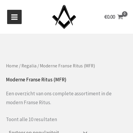
Ga
naar
€
0.00
de
inhoud
Home
/
Regalia
/ Moderne Franse Ritus (MFR)
Moderne Franse Ritus (MFR)
Een overzicht van ons complete assortiment in de
modern Franse Ritus.
Gesorteerd
Toont alle 10 resultaten
op
populariteit