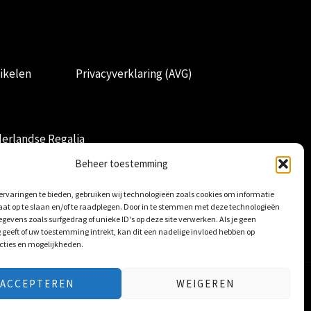
ikelen
Privacyverklaring (AVG)
erlandse Regalia
Beheer toestemming
rvaringen te bieden, gebruiken wij technologieën zoals cookies om informatie
aat op te slaan en/of te raadplegen. Door in te stemmen met deze technologieën
gevens zoals surfgedrag of unieke ID's op deze site verwerken. Als je geen
geeft of uw toestemming intrekt, kan dit een nadelige invloed hebben op
cties en mogelijkheden.
ACCEPTEREN
WEIGEREN