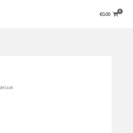
€
0.00
idelzak