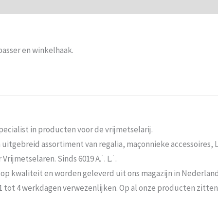
ie
Beoordelingen (0)
passer en winkelhaak.
ecialist in producten voor de vrijmetselarij.
n uitgebreid assortiment van regalia, maçonnieke accessoires,
rijmetselaren. Sinds 6019 A.˙. L.˙.
 op kwaliteit en worden geleverd uit ons magazijn in Nederland
 1 tot 4 werkdagen verwezenlijken. Op al onze producten zitte