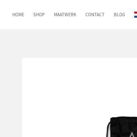
Ga
naar
HOME
SHOP
MAATWERK
CONTACT
BLOG
de
inhoud