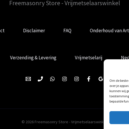
Freemasonry Store - Vrijmetselaarswinkel
ct
Disclaimer
FAQ
Onderhoud van Art
Verzending & Levering
Vrijmetselarij
Ned
Om de beste e
over je appar
kunnen wij ge
toestemming 
bepaalde fun
© 2026 Freemasonry Store - Vrijmetselaarswinkel.