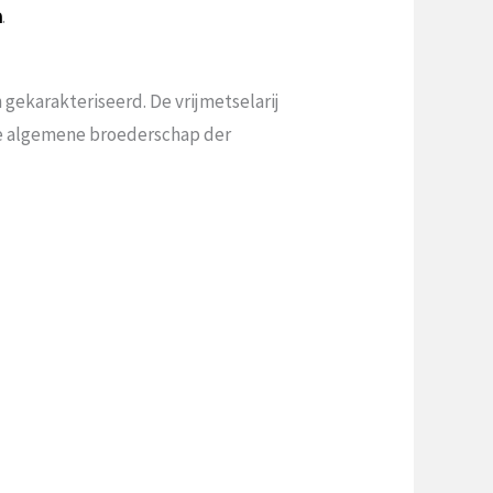
a
.
gekarakteriseerd. De vrijmetselarij
 de algemene broederschap der