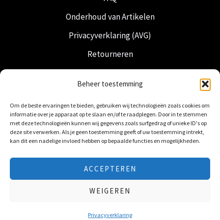
Onderhoud van Artikelen
Privacyverklaring (AVG)
Retourneren
Verzending & Levering
Beheer toestemming
Vrijmetselarij
Om de beste ervaringen te bieden, gebruiken wij technologieën zoals cookies om
Nederlandse Regalia
informatie over je apparaat op te slaan en/of te raadplegen. Door in te stemmen
met deze technologieën kunnen wij gegevens zoals surfgedrag of unieke ID's op
deze site verwerken. Als je geen toestemming geeft of uw toestemming intrekt,
kan dit een nadelige invloed hebben op bepaalde functies en mogelijkheden.
ACCEPTEREN
© 2026 Freemasonry Store - Vrijmetselaarswinkel.
WEIGEREN
Alle rechten voorbehouden
Privacyverklaring