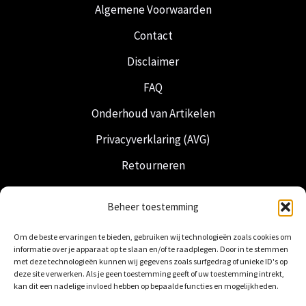
Algemene Voorwaarden
Contact
Disclaimer
FAQ
Onderhoud van Artikelen
Privacyverklaring (AVG)
Retourneren
Verzending & Levering
Beheer toestemming
Vrijmetselarij
Om de beste ervaringen te bieden, gebruiken wij technologieën zoals cookies om
Nederlandse Regalia
informatie over je apparaat op te slaan en/of te raadplegen. Door in te stemmen
met deze technologieën kunnen wij gegevens zoals surfgedrag of unieke ID's op
deze site verwerken. Als je geen toestemming geeft of uw toestemming intrekt,
kan dit een nadelige invloed hebben op bepaalde functies en mogelijkheden.