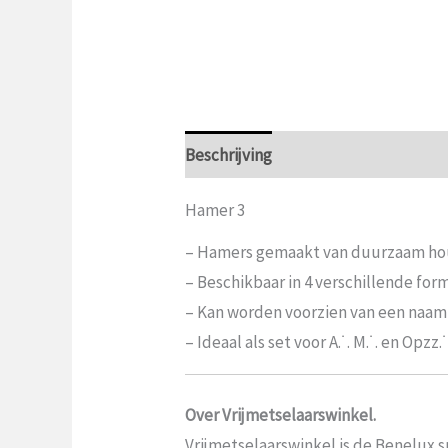
Beschrijving
Aanvullende informat
Hamer 3
– Hamers gemaakt van duurzaam ho
– Beschikbaar in 4 verschillende for
– Kan worden voorzien van een naam
– Ideaal als set voor A.˙. M.˙. en Opzz.˙
Over Vrijmetselaarswinkel.
Vrijmetselaarswinkel is de Benelux sp