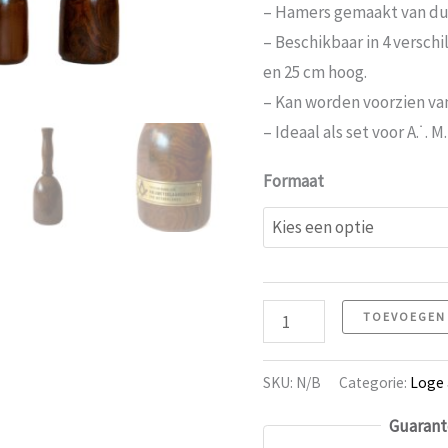
€2
– Hamers gemaakt van du
to
– Beschikbaar in 4 versch
€3
en 25 cm hoog.
– Kan worden voorzien va
– Ideaal als set voor A.˙. M.
Formaat
Hamer
TOEVOEGEN
3
aantal
SKU:
N/B
Categorie:
Loge 
Guarant