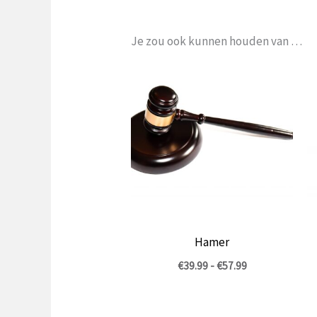
Je zou ook kunnen houden van …
Hamer
Prijsklasse:
€
39.99
-
€
57.99
€39.99
tot
€57.99