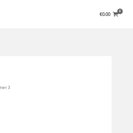
€
0.00
mer 3
ijsklasse: