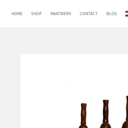
Ga
naar
HOME
SHOP
MAATWERK
CONTACT
BLOG
de
inhoud