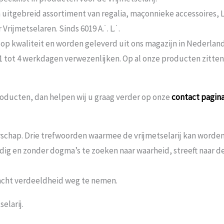
n uitgebreid assortiment van regalia, maçonnieke accessoires,
rijmetselaren. Sinds 6019 A.˙. L.˙.
 op kwaliteit en worden geleverd uit ons magazijn in Nederland
 1 tot 4 werkdagen verwezenlijken. Op al onze producten zitte
oducten, dan helpen wij u graag verder op onze
contact pagin
schap. Drie trefwoorden waarmee de vrijmetselarij kan worden 
andig en zonder dogma’s te zoeken naar waarheid, streeft naar
acht verdeeldheid weg te nemen.
elarij.