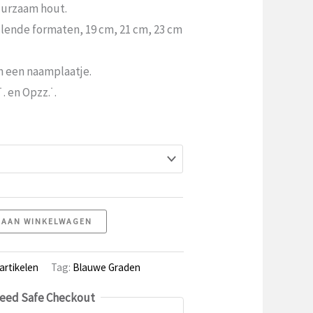
4.99
urzaam hout.
t
illende formaten, 19 cm, 21 cm, 23 cm
9.99
n een naamplaatje.
˙. en Opzz.˙.
 AAN WINKELWAGEN
artikelen
Tag:
Blauwe Graden
eed Safe Checkout