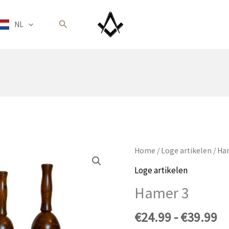
Zoeken
NL
Home
/
Loge artikelen
/ Ha
Loge artikelen
Hamer 3
Pr
€
24.99
-
€
39.99