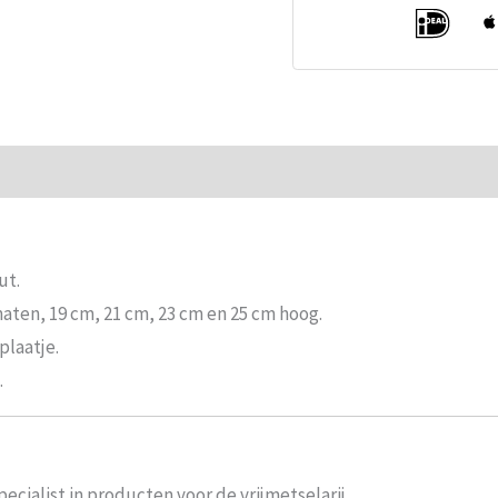
ie
Beoordelingen (0)
ut.
maten, 19 cm, 21 cm, 23 cm en 25 cm hoog.
plaatje.
.
ecialist in producten voor de vrijmetselarij.