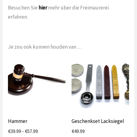
Besuchen Sie
hier
mehr über die Freimaurerei
erfahren.
Je zou ook kunnen houden van …
Hammer
Geschenkset Lacksiegel
Preisspanne:
€
39.99
-
€
57.99
€
49.99
39,99