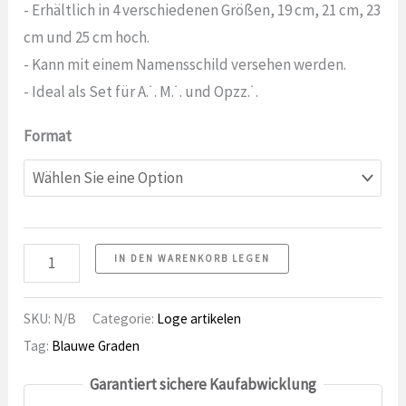
€
- Erhältlich in 4 verschiedenen Größen, 19 cm, 21 cm, 23
bis
cm und 25 cm hoch.
39,99
- Kann mit einem Namensschild versehen werden.
€
- Ideal als Set für A.˙. M.˙. und Opzz.˙.
Format
Hammer
IN DEN WARENKORB LEGEN
3
Nummer
SKU:
N/B
Categorie:
Loge artikelen
Tag:
Blauwe Graden
Garantiert sichere Kaufabwicklung