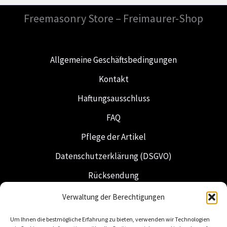
Freemasonry Store – Freimaurer-Shop
Allgemeine Geschäftsbedingungen
Kontakt
Haftungsausschluss
FAQ
Pflege der Artikel
Datenschutzerklärung (DSGVO)
Rücksendung
Versand & Lieferung
Verwaltung der Berechtigungen
Freimaurerei
Um Ihnen die bestmögliche Erfahrung zu bieten, verwenden wir Technologien