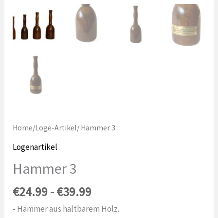
Home
/
Loge-Artikel
/ Hammer 3
Logenartikel
Hammer 3
Preisspanne:
€
24.99
-
€
39.99
24,99
- Hämmer aus haltbarem Holz.