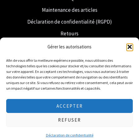
Maintenance des articles
Déclaration de confidentialité (RGPD)
Retours
Expédition et livraison
Gérer les autorisations
Franc-maçonnerie
Afin de vous offrir la meilleure expérience possible, nous utilisons des
technologies telles que les cookies pour stocker et/ou consulter des informations
Regalia néerlandaise
sur votre appareil. En acceptant ces technologies, vous nous autorisez à traiter
des données telles que votre comportement de navigation ou des identifiants
uniques sur ce site. Si vous refusez ou retirez votre consentement, cela peut avoir
un impact négatif sur certaines fonctionnalités et capacités.
ACCEPTER
© 2026 Freemasonry Store - Boutique maçonnique.
REFUSER
Tous droits réservés
Déclaration de confidentialité