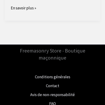
L'histoire
En savoir plus »
derrière
les
illustres
Illuminati
Freemasonry Store - Boutique
maçonnique
Conditions générales
Contact
Avis de non-responsabilité
FAQ