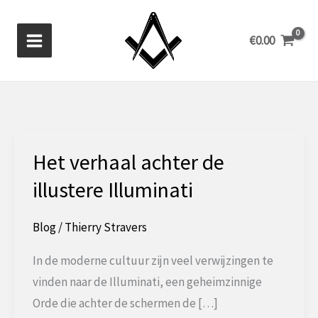
Ga
naar
€
0.00
de
inhoud
Het verhaal achter de
illustere Illuminati
Blog
/
Thierry Stravers
In de moderne cultuur zijn veel verwijzingen te
vinden naar de Illuminati, een geheimzinnige
Orde die achter de schermen de […]