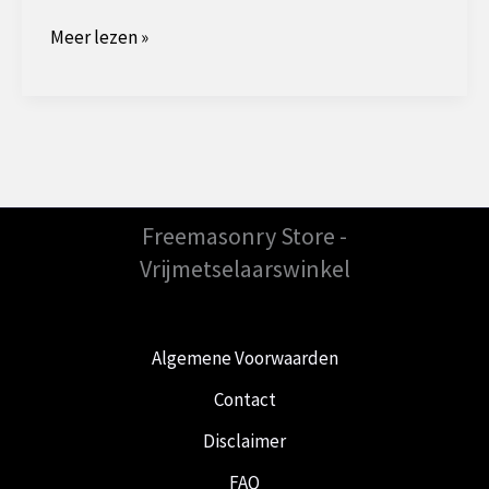
Het
Meer lezen »
verhaal
achter
de
illustere
Illuminati
Freemasonry Store -
Vrijmetselaarswinkel
Algemene Voorwaarden
Contact
Disclaimer
FAQ