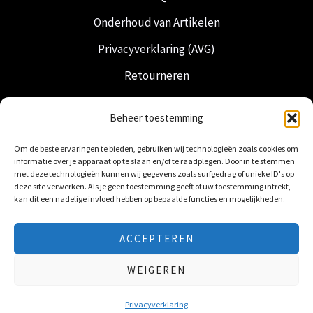
Onderhoud van Artikelen
Privacyverklaring (AVG)
Retourneren
Verzending & Levering
Beheer toestemming
Vrijmetselarij
Om de beste ervaringen te bieden, gebruiken wij technologieën zoals cookies om
Nederlandse Regalia
informatie over je apparaat op te slaan en/of te raadplegen. Door in te stemmen
met deze technologieën kunnen wij gegevens zoals surfgedrag of unieke ID's op
deze site verwerken. Als je geen toestemming geeft of uw toestemming intrekt,
kan dit een nadelige invloed hebben op bepaalde functies en mogelijkheden.
ACCEPTEREN
© 2026 Freemasonry Store - Vrijmetselaarswinkel.
WEIGEREN
Alle rechten voorbehouden
Privacyverklaring