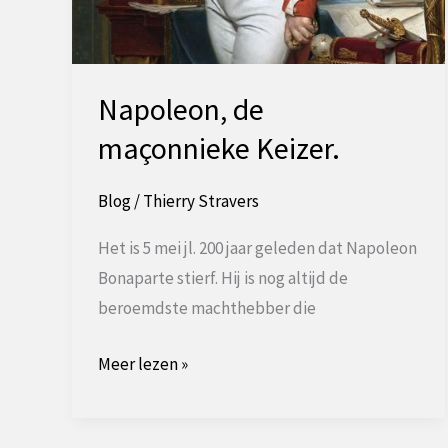
Napoleon, de
maçonnieke Keizer.
Blog
/
Thierry Stravers
Het is 5 mei jl. 200 jaar geleden dat Napoleon
Bonaparte stierf. Hij is nog altijd de
beroemdste machthebber die
Napoleon,
Meer lezen »
de
maçonnieke