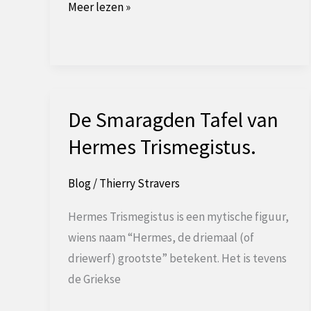
De
Meer lezen »
geschiedenis
van
de
Royal
Arch
De Smaragden Tafel van
vrijmetselarij.
Hermes Trismegistus.
Blog
/
Thierry Stravers
Hermes Trismegistus is een mytische figuur,
wiens naam “Hermes, de driemaal (of
driewerf) grootste” betekent. Het is tevens
de Griekse