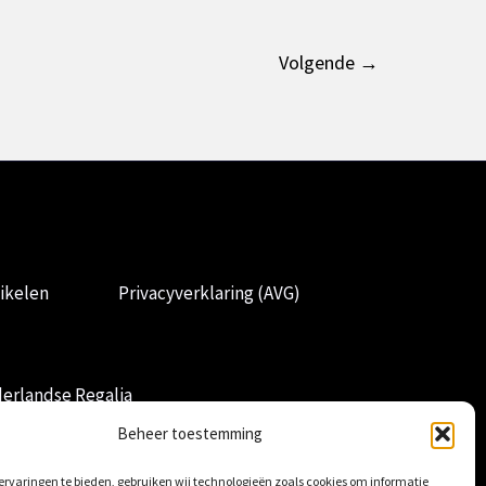
Volgende
→
ikelen
Privacyverklaring (AVG)
erlandse Regalia
Beheer toestemming
rvaringen te bieden, gebruiken wij technologieën zoals cookies om informatie