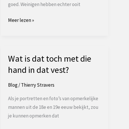
goed. Weinigen hebben echter ooit
Mozart,
Meer lezen »
het
maçonnieke
genie
Wat is dat toch met die
hand in dat vest?
Blog
/
Thierry Stravers
Als je portretten en foto’s van opmerkelijke
mannen uit de 18e en 19e eeuw bekijkt, zou
je kunnen opmerken dat