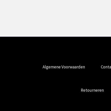
Keizer.
Algemene Voorwaarden
Conta
Retourneren