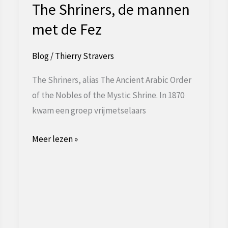
The Shriners, de mannen
met de Fez
Blog
/
Thierry Stravers
The Shriners, alias The Ancient Arabic Order
of the Nobles of the Mystic Shrine. In 1870
kwam een ​​groep vrijmetselaars
The
Meer lezen »
Shriners,
de
mannen
met
de