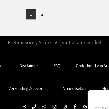
1
2
Freemasonry Store - Vrijmetselaarswinkel
ct
Disclaimer
FAQ
Onderhoud van Art
Verzending & Levering
Vrijmetselarij
Ned
Om de beste e