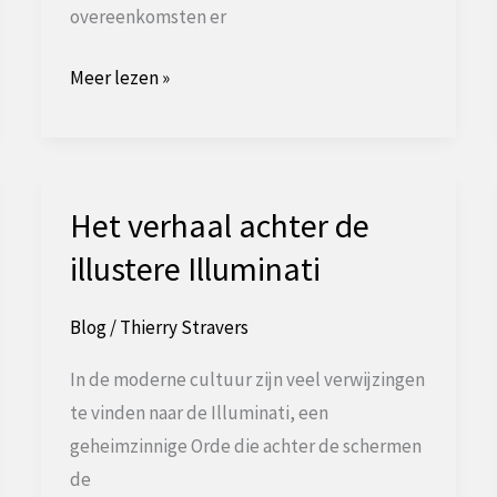
overeenkomsten er
Het
Meer lezen »
Enneagram
en
de
Vrijmetselarij
Het verhaal achter de
illustere Illuminati
Blog
/
Thierry Stravers
In de moderne cultuur zijn veel verwijzingen
te vinden naar de Illuminati, een
geheimzinnige Orde die achter de schermen
de