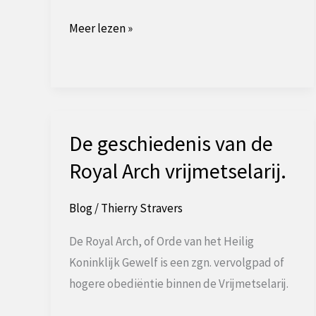
De
Meer lezen »
Graad
van
Royal
Ark
Mariner
De geschiedenis van de
Royal Arch vrijmetselarij.
Blog
/
Thierry Stravers
De Royal Arch, of Orde van het Heilig
Koninklijk Gewelf is een zgn. vervolgpad of
hogere obediëntie binnen de Vrijmetselarij.