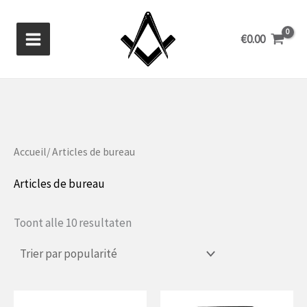
Aller
au
€
0.00
contenu
Accueil
/ Articles de bureau
Articles de bureau
Gesorteerd
Toont alle 10 resultaten
op
populariteit