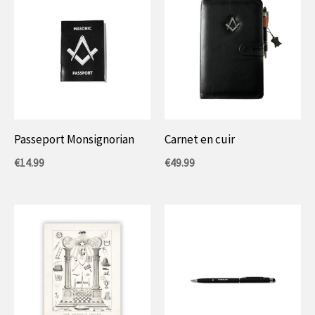
Passeport Monsignorian
Carnet en cuir
€
14.99
€
49.99