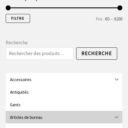
FILTRE
P
P
Prix :
€0
—
€200
r
r
i
i
Recherche
x
x
RECHERCHE
m
m
i
a
n
x
Accessoires
.
i
Antiquités
m
Gants
u
Articles de bureau
m