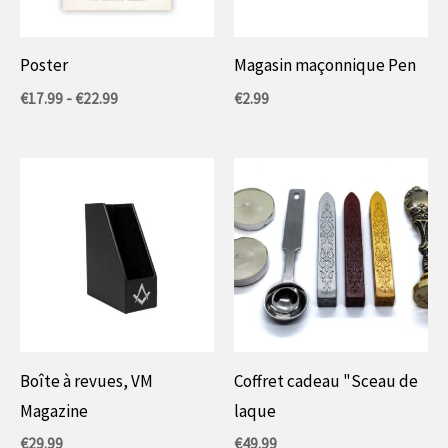
Poster
Magasin maçonnique Pen
Gamme
€
17.99
-
€
22.99
€
2.99
de
prix
:
17,99
€
à
22,99
€
Boîte à revues, VM
Coffret cadeau "Sceau de
Magazine
laque
€
29.99
€
49.99