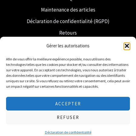
Maintenance des articles
Déclaration de confidentialité (RGPD)
Retours
Expédition et livraison
Gérer les autorisations
Franc-maçonnerie
Afin de vous offrir la meilleure expérience possible, nous utilisons des
technologies telles que les cookies pour stocker et/ou consulter des informations
Regalia néerlandaise
sur votre appareil. En acceptant ces technologies, vous nous autorisez à traiter
des données telles que votre comportement de navigation ou des identifiants
uniques sur ce site. Si vous refusez ou retirez votre consentement, cela peut avoir
un impact négatif sur certaines fonctionnalités et capacités.
ACCEPTER
© 2026 Freemasonry Store - Boutique maçonnique.
REFUSER
Tous droits réservés
Déclaration de confidentialité