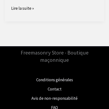
Qu'est-
Lire la suite »
ce
qui
se
passe
avec
cette
Freemasonry Store - Boutique
main
maçonnique
dans
ce
Conditions générales
gilet
?
Contact
Avis de non-responsabilité
FAQ