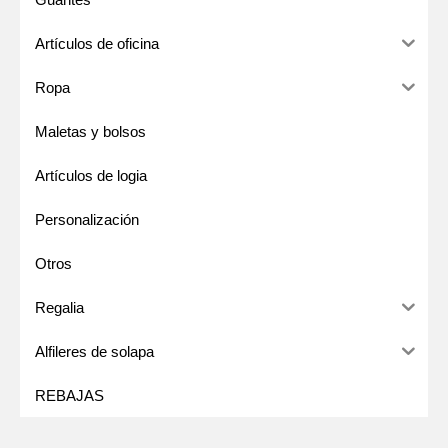
i
i
Artículos de oficina
m
m
o
o
Ropa
Maletas y bolsos
Artículos de logia
Personalización
Otros
Regalia
Alfileres de solapa
REBAJAS