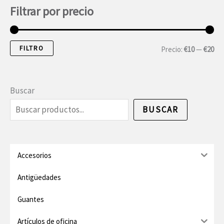
Filtrar por precio
FILTRO
P
P
Precio:
€10
—
€20
r
r
e
e
Buscar
c
c
BUSCAR
i
i
o
o
m
m
Accesorios
í
á
Antigüedades
n
x
Guantes
i
i
Artículos de oficina
m
m