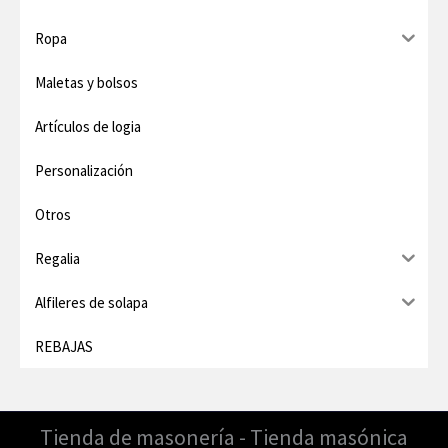
o
o
Ropa
Maletas y bolsos
Artículos de logia
Personalización
Otros
Regalia
Alfileres de solapa
REBAJAS
Tienda de masonería - Tienda masónica