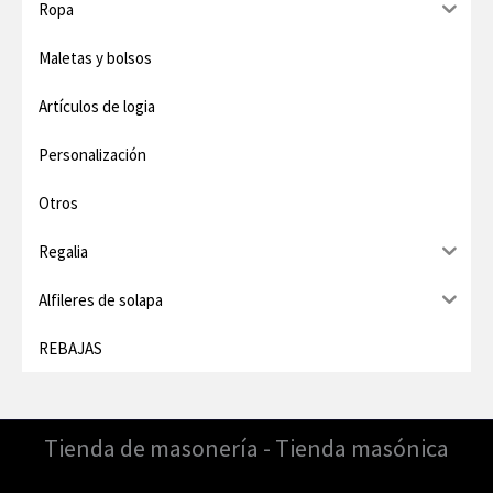
o
o
Ropa
Maletas y bolsos
Artículos de logia
Personalización
Otros
Regalia
Alfileres de solapa
REBAJAS
Tienda de masonería - Tienda masónica