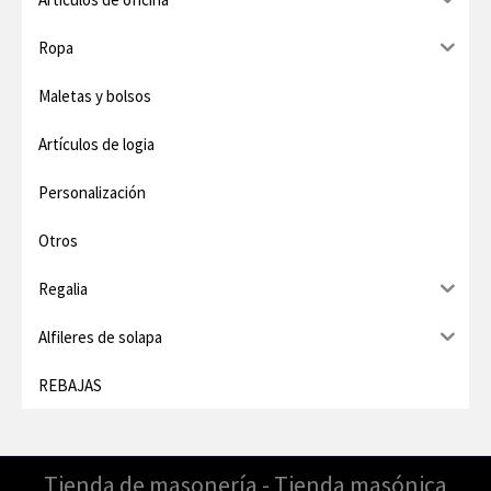
m
m
o
o
Ropa
Maletas y bolsos
Artículos de logia
Personalización
Otros
Regalia
Alfileres de solapa
REBAJAS
Tienda de masonería - Tienda masónica