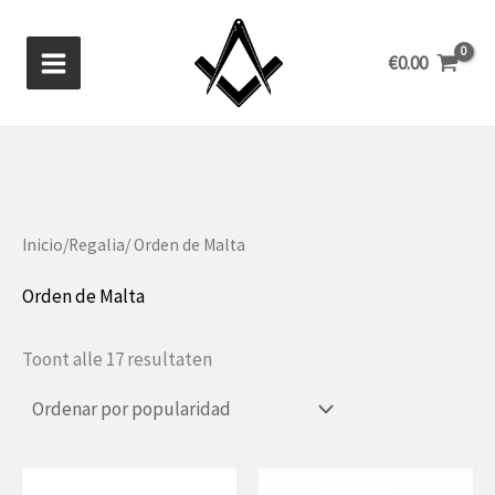
Ir
al
€
0.00
contenido
Inicio
/
Regalia
/ Orden de Malta
Orden de Malta
Gesorteerd
Toont alle 17 resultaten
op
populariteit