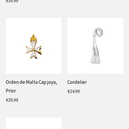
€
39.99
Orden de Malta Cap joya,
Cordelier
Prior
€
24.99
€
29.99