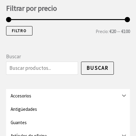
Filtrar por precio
FILTRO
P
P
Precio:
€20
—
€100
r
r
e
e
Buscar
c
c
BUSCAR
i
i
o
o
m
m
Accesorios
í
á
Antigüedades
n
x
Guantes
i
i
Artículos de oficina