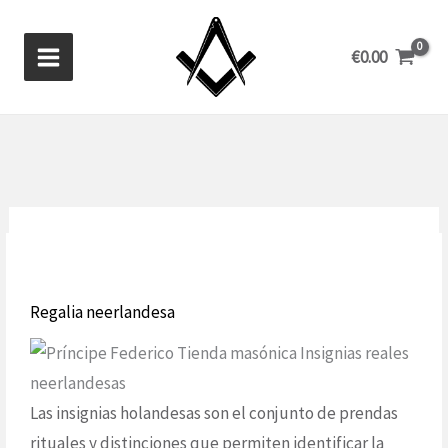
Ir
al
€
0.00
contenido
Regalia neerlandesa
Las insignias holandesas son el conjunto de prendas
rituales y distinciones que permiten identificar la