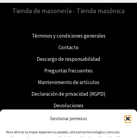
Tienda de masonería - Tienda masónica
Términos y condiciones generales
Contacto
Descargo de responsabilidad
Preguntas frecuentes
Mantenimiento de artículos
Declaración de privacidad (RGPD)
Devoluciones
Envío y entrega
Gestionar permisos
Francmasonería
Para ofrecer la mejor experiencia posible, utilizamos tecnologías como las