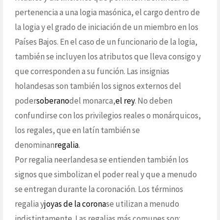
pertenencia a una logia masónica, el cargo dentro de
la logia y el grado de iniciación de un miembro en los
Países Bajos. En el caso de un funcionario de la logia,
también se incluyen los atributos que lleva consigo y
que corresponden a su función. Las insignias
holandesas son también los signos externos del
poder
soberano
del monarca,
el rey
. No deben
confundirse con los privilegios reales o monárquicos,
los regales, que en latín también se
denominan
regalia
.
Por regalia neerlandesa se entienden también los
signos que simbolizan el poder real y que a menudo
se entregan durante la coronación. Los términos
regalia y
joyas de la corona
se utilizan a menudo
indistintamente. Las regalias más comunes son: