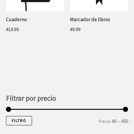
Cuaderno
Marcador de libros
€
19.99
€
9.99
Filtrar por precio
FILTRO
P
P
Precio:
€0
—
€50
r
r