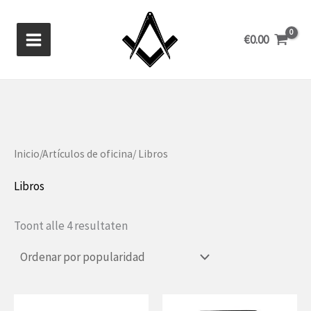
Ir
al
€
0.00
contenido
Inicio
/
Artículos de oficina
/ Libros
Libros
Gesorteerd
Toont alle 4 resultaten
op
populariteit