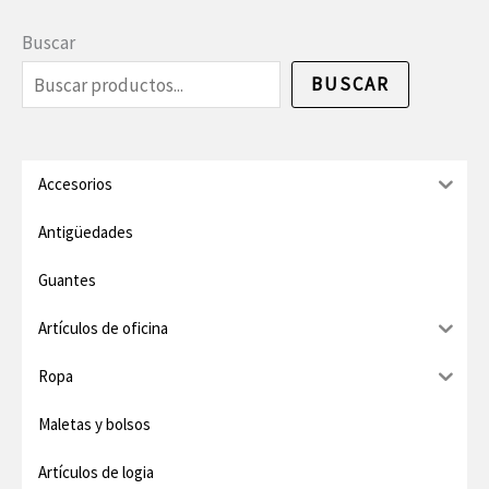
e
e
Buscar
c
c
BUSCAR
i
i
o
o
m
m
Accesorios
í
á
Antigüedades
n
x
Guantes
i
i
Artículos de oficina
m
m
o
o
Ropa
Maletas y bolsos
Artículos de logia