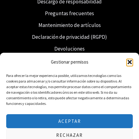
Descargo de responsabilidad
Preguntas frecuentes
Mantenimiento de artículos
Declaración de privacidad (RGPD)
Devoluciones
Envío y entrega
Gestionar permisos
Francmasonería
Para ofrecer la mejor experiencia posible, utilizamos tecnologías como las
cookies para almacenar y/o consultar información sobre su dispositivo. Al
Regalia neerlandesa
aceptar estas tecnologías, nos permite procesar datos como el comportamiento
de navegación o los identificadores únicos en este sitio web. Si no da su
consentimiento o lo retira, esto puede afectar negativamente a determinadas
funciones y capacidades.
ACEPTAR
© 2026 Freemasonry Store - Tienda masónica.
RECHAZAR