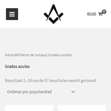
Ir
al
€
0.00
contenido
Inicio
/
Alfileres de solapa
/ Grados azules
Grados azules
Gesorte
Resultaat 1–24 van de 57 resultaten wordt getoond
op
populari