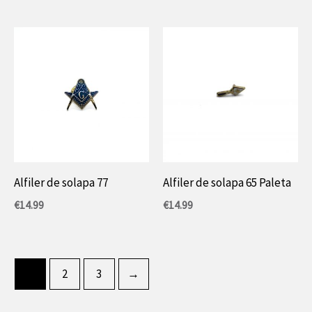
original
actual
era:
es:
14,99
9,99
€.
€.
Alfiler de solapa 77
Alfiler de solapa 65 Paleta
€
14.99
€
14.99
1
2
3
→