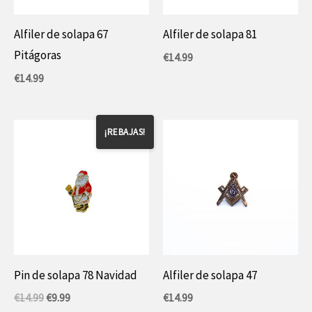
Alfiler de solapa 67
Alfiler de solapa 81
Pitágoras
€
14.99
€
14.99
¡REBAJAS!
Pin de solapa 78 Navidad
Alfiler de solapa 47
El
El
€
14.99
€
9.99
€
14.99
precio
precio