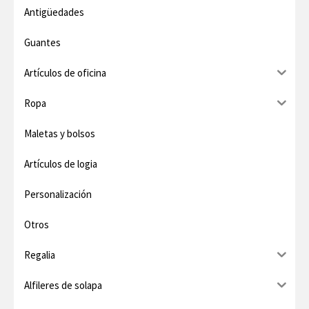
í
á
Antigüedades
n
x
Guantes
i
i
Artículos de oficina
m
m
o
o
Ropa
Maletas y bolsos
Artículos de logia
Personalización
Otros
Regalia
Alfileres de solapa