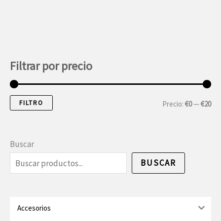
Filtrar por precio
FILTRO
P
P
Precio:
€0
—
€20
r
r
e
e
Buscar
c
c
BUSCAR
i
i
o
o
m
m
Accesorios