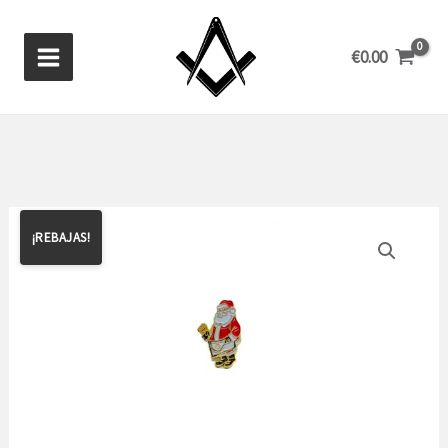
Ir
al
€
0.00
contenido
¡REBAJAS!