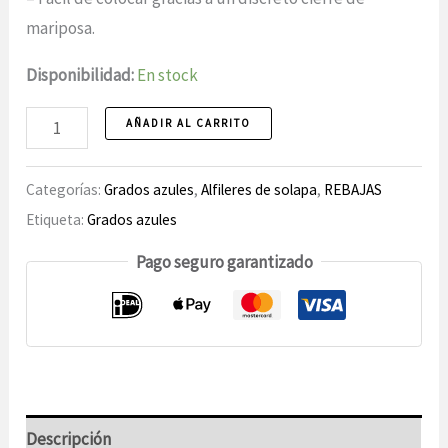
€.
€.
mariposa.
Disponibilidad:
En stock
Pin
AÑADIR AL CARRITO
de
solapa
Categorías:
Grados azules
,
Alfileres de solapa
,
REBAJAS
78
Etiqueta:
Grados azules
Número
Pago seguro garantizado
de
Navidad
Descripción