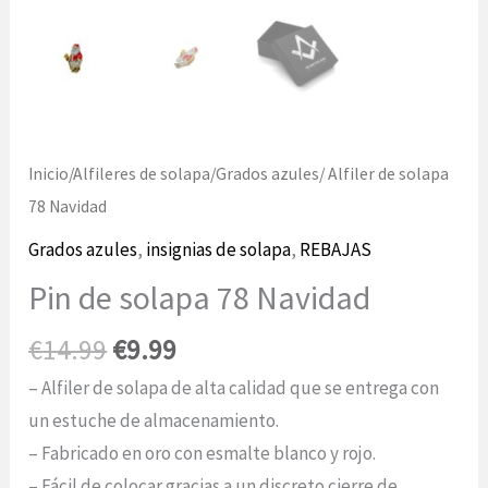
Inicio
/
Alfileres de solapa
/
Grados azules
/ Alfiler de solapa
78 Navidad
Grados azules
,
insignias de solapa
,
REBAJAS
Pin de solapa 78 Navidad
El
El
€
14.99
€
9.99
precio
precio
– Alfiler de solapa de alta calidad que se entrega con
original
actual
un estuche de almacenamiento.
era:
es:
– Fabricado en oro con esmalte blanco y rojo.
14,99
9,99
– Fácil de colocar gracias a un discreto cierre de