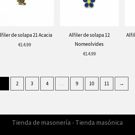
lfiler de solapa 21 Acacia
Alfiler de solapa 12
Alfi
Nomeolvides
€
14.99
€
14.99
1
2
3
4
…
9
10
11
→
Tienda de masonería - Tienda masónica