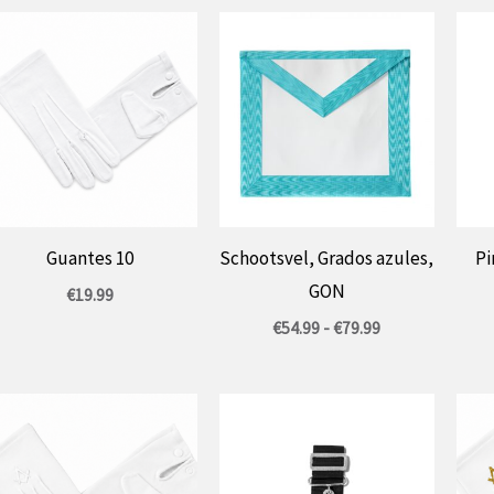
Guantes 10
Schootsvel, Grados azules,
Pi
GON
€
19.99
Prijsklasse:
€
54.99
-
€
79.99
€54.99
tot
€79.99