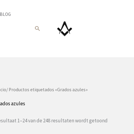
BLOG
Buscar
icio
/ Productos etiquetados «Grados azules»
ados azules
Gesorteerd
sultaat 1–24 van de 248 resultaten wordt getoond
op
populariteit