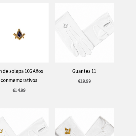
n de solapa 106 Años
Guantes 11
conmemorativos
€
19.99
€
14.99