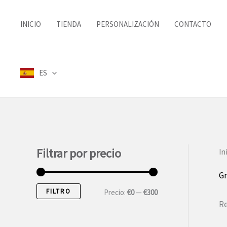
Ir
al
INICIO
TIENDA
PERSONALIZACIÓN
CONTACTO
contenido
ES
Filtrar por precio
In
Gr
FILTRO
P
P
Precio:
€0
—
€300
Re
r
r