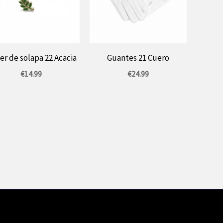
ler de solapa 22 Acacia
Guantes 21 Cuero
€
14.99
€
24.99