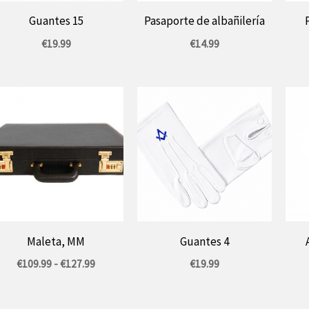
Guantes 15
Pasaporte de albañilería
€
19.99
€
14.99
Maleta, MM
Guantes 4
Rango
€
109.99
-
€
127.99
€
19.99
de
precios:
entre