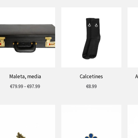
109,99
€
y
127,99
€.
Maleta, media
Calcetines
A
Rango
€
79.99
-
€
97.99
€
8.99
de
precios:
entre
79,99
€
y
97,99
€.