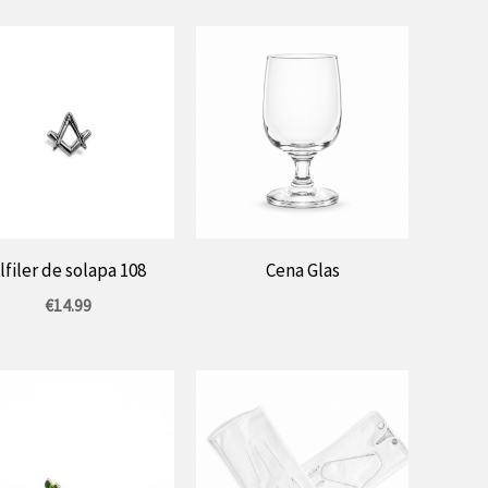
199,99
€
y
217,99
€.
lfiler de solapa 108
Cena Glas
€
14.99