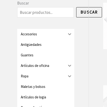
e
e
Buscar
c
c
BUSCAR
i
i
o
o
m
m
Accesorios
í
á
Antigüedades
n
x
Guantes
i
i
Artículos de oficina
m
m
o
o
Ropa
Maletas y bolsos
Artículos de logia