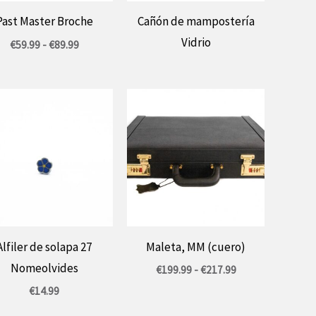
Past Master Broche
Cañón de mampostería
Vidrio
Prijsklasse:
€
59.99
-
€
89.99
€59.99
tot
€89.99
Alfiler de solapa 27
Maleta, MM (cuero)
Nomeolvides
Rango
€
199.99
-
€
217.99
de
€
14.99
precios:
entre