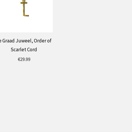
e Graad Juweel, Order of
Scarlet Cord
€
29.99