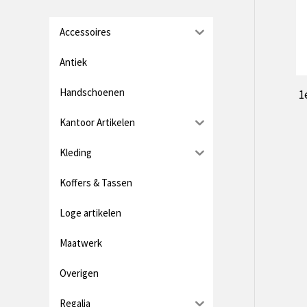
r
r
i
i
Accessoires
j
j
Antiek
s
s
Handschoenen
1
Kantoor Artikelen
Kleding
Koffers & Tassen
Loge artikelen
Maatwerk
Overigen
Regalia