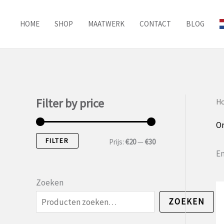
Ga
naar
HOME
SHOP
MAATWERK
CONTACT
BLOG
de
inhoud
Filter by price
H
Or
FILTER
M
M
Prijs:
€20
—
€30
En
i
a
n
x
Zoeken
.
.
ZOEKEN
p
p