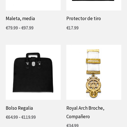
Maleta, media
Protector de tiro
Rango
€
79.99
-
€
97.99
€
17.99
de
precios:
entre
79,99
€
y
97,99
€.
Bolso Regalia
Royal Arch Broche,
Compañero
Prijsklasse:
€
64.99
-
€
119.99
€64.99
€
34.99