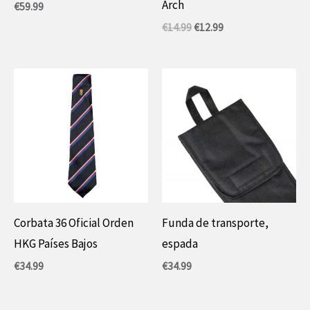
Arch
€
59.99
El
El
€
14.99
€
12.99
precio
precio
original
actual
era:
es:
14,99
12,99
€.
€.
Corbata 36 Oficial Orden
Funda de transporte,
HKG Países Bajos
espada
€
34.99
€
34.99