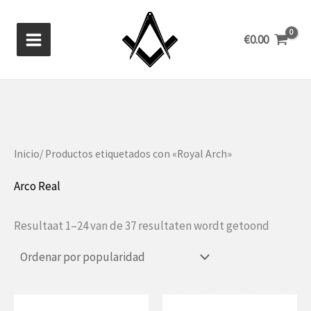
Ir
al
€
0.00
contenido
Inicio
/ Productos etiquetados con «Royal Arch»
Arco Real
Gesorte
Resultaat 1–24 van de 37 resultaten wordt getoond
op
populari