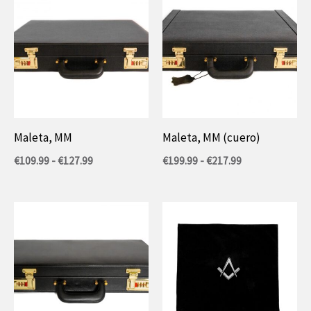
Maleta, MM
Maleta, MM (cuero)
Rango
Rango
€
109.99
-
€
127.99
€
199.99
-
€
217.99
de
de
precios:
precios:
entre
entre
109,99
199,99
€
€
y
y
127,99
217,99
€.
€.