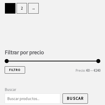
1
2
→
Filtrar por precio
FILTRO
P
P
Precio:
€0
—
€240
r
r
e
e
Buscar
c
c
BUSCAR
i
i