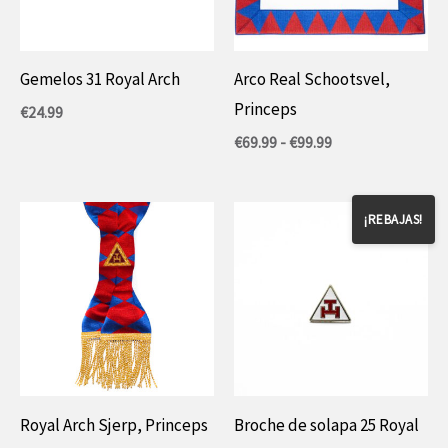
Gemelos 31 Royal Arch
Arco Real Schootsvel,
Princeps
€
24.99
Rango
€
69.99
-
€
99.99
de
precios:
entre
69,99
¡REBAJAS!
€
y
99,99
€.
Royal Arch Sjerp, Princeps
Broche de solapa 25 Royal