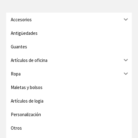
o
o
m
m
Accesorios
í
á
Antigüedades
n
x
Guantes
i
i
Artículos de oficina
m
m
o
o
Ropa
Maletas y bolsos
Artículos de logia
Personalización
Otros