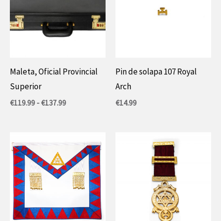
€.
Maleta, Oficial Provincial
Pin de solapa 107 Royal
Superior
Arch
Rango
€
119.99
-
€
137.99
€
14.99
de
precios:
entre
119,99
€
y
137,99
€.