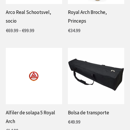
Arco Real Schootsvel,
Royal Arch Broche,
socio
Princeps
Rango
€
69.99
-
€
99.99
€
34.99
de
precios:
entre
69,99
€
y
99,99
€.
Alfiler de solapa 5 Royal
Bolsa de transporte
Arch
€
49.99