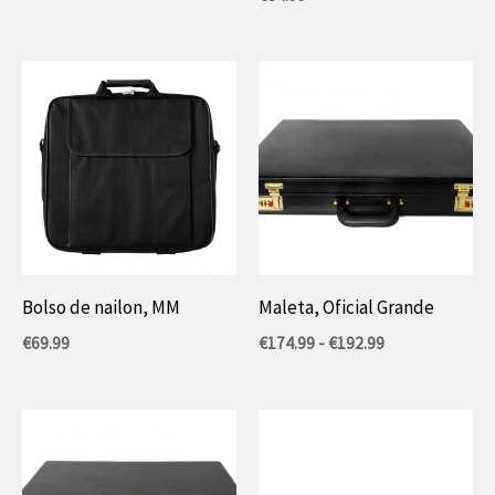
tot
€119.99
Bolso de nailon, MM
Maleta, Oficial Grande
Rango
€
69.99
€
174.99
-
€
192.99
de
precios:
entre
174,99
€
y
192,99