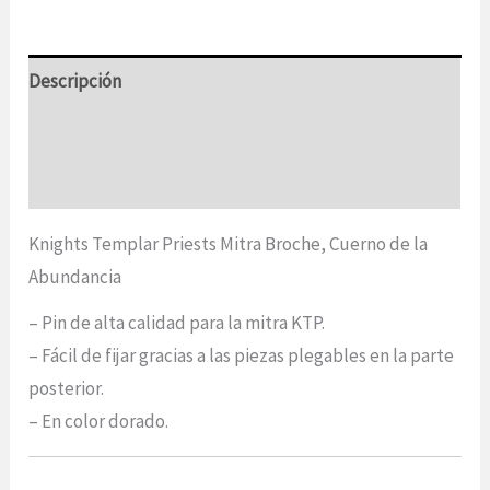
cantidad
Descripción
Información adicional
Opiniones (0)
Knights Templar Priests Mitra Broche, Cuerno de la
Abundancia
– Pin de alta calidad para la mitra KTP.
– Fácil de fijar gracias a las piezas plegables en la parte
posterior.
– En color dorado.