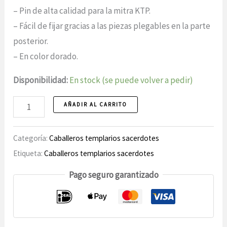
– Pin de alta calidad para la mitra KTP.
– Fácil de fijar gracias a las piezas plegables en la parte
posterior.
– En color dorado.
Disponibilidad:
En stock (se puede volver a pedir)
Knights
AÑADIR AL CARRITO
Templar
Priests
Categoría:
Caballeros templarios sacerdotes
Mitra
Etiqueta:
Caballeros templarios sacerdotes
Broche,
Pago seguro garantizado
Cuerno
de
la
Abundancia