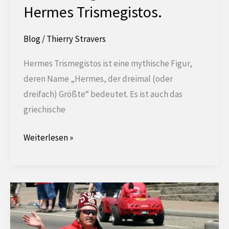
Hand
Hermes Trismegistos.
in
der
Blog
/
Thierry Stravers
Weste
auf
Hermes Trismegistos ist eine mythische Figur,
sich?
deren Name „Hermes, der dreimal (oder
dreifach) Größte“ bedeutet. Es ist auch das
griechische
Der
Weiterlesen »
Smaragdine
Tisch
des
Hermes
Trismegistos.