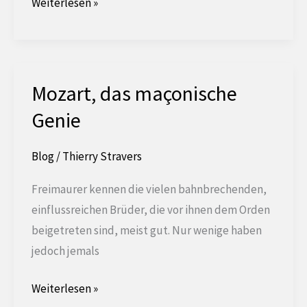
Das
Weiterlesen »
Enneagramm
und
die
Freimaurerei
Mozart, das maçonische
Genie
Blog
/
Thierry Stravers
Freimaurer kennen die vielen bahnbrechenden,
einflussreichen Brüder, die vor ihnen dem Orden
beigetreten sind, meist gut. Nur wenige haben
jedoch jemals
Mozart,
Weiterlesen »