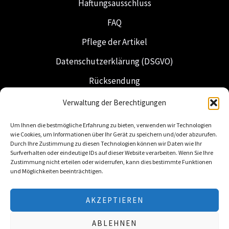
Haftungsausschluss
FAQ
Pflege der Artikel
Datenschutzerklärung (DSGVO)
Rücksendung
Versand & Lieferung
Verwaltung der Berechtigungen
Freimaurerei
Um Ihnen die bestmögliche Erfahrung zu bieten, verwenden wir Technologien
wie Cookies, um Informationen über Ihr Gerät zu speichern und/oder abzurufen.
Niederländische Insignien
Durch Ihre Zustimmung zu diesen Technologien können wir Daten wie Ihr
Surfverhalten oder eindeutige IDs auf dieser Website verarbeiten. Wenn Sie Ihre
Zustimmung nicht erteilen oder widerrufen, kann dies bestimmte Funktionen
und Möglichkeiten beeinträchtigen.
AKZEPTIEREN
© 2026 Freemasonry Store – Freimaurer-Shop.
ABLEHNEN