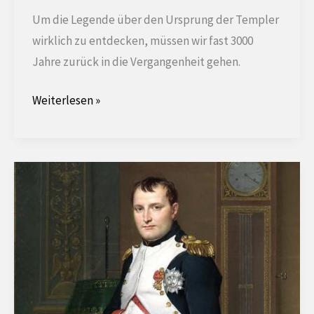
Um die Legende über den Ursprung der Templer
wirklich zu entdecken, müssen wir fast 3000
Jahre zurück in die Vergangenheit gehen.
Über
Weiterlesen »
die
Ursprünge
der
Tempelritter
und
der
Freimaurerei.