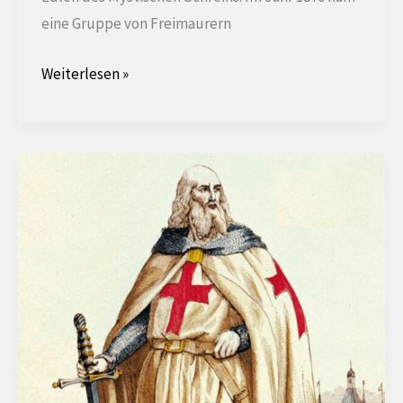
eine Gruppe von Freimaurern
Die
Weiterlesen »
Shriners,
die
Männer
mit
dem
Fez