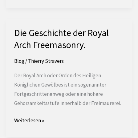
das
freimaurerische
Genie
Die Geschichte der Royal
Arch Freemasonry.
Blog
/
Thierry Stravers
Der Royal Arch oder Orden des Heiligen
Königlichen Gewölbes ist ein sogenannter
Fortgeschrittenenweg oder eine höhere
Gehorsamkeitsstufe innerhalb der Freimaurerei.
Die
Weiterlesen »
Geschichte