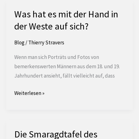
den
berühmten
Was hat es mit der Hand in
Illuminaten
der Weste auf sich?
Blog
/
Thierry Stravers
Wenn man sich Porträts und Fotos von
bemerkenswerten Männern aus dem 18. und 19.
Jahrhundert ansieht, fällt vielleicht auf, dass
Was
Weiterlesen »
hat
es
mit
dieser
Die Smaragdtafel des