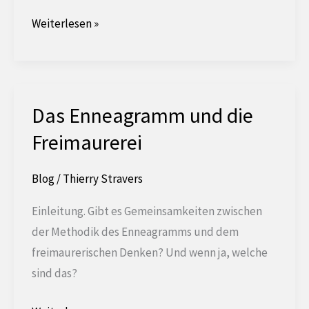
Der
Weiterlesen »
Grad
des
Royal
Ark
Das Enneagramm und die
Mariner
Freimaurerei
Blog
/
Thierry Stravers
Einleitung. Gibt es Gemeinsamkeiten zwischen
der Methodik des Enneagramms und dem
freimaurerischen Denken? Und wenn ja, welche
sind das?