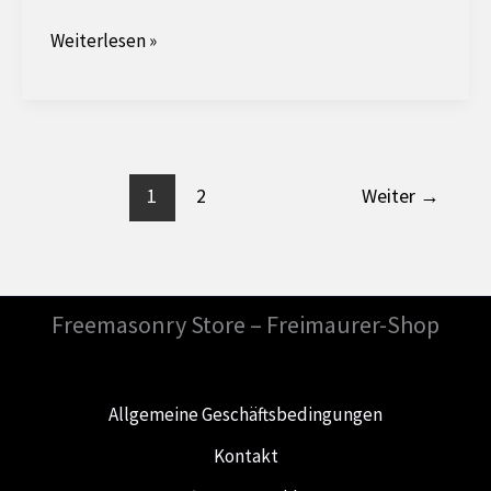
Napoleon,
Weiterlesen »
der
freimaurerische
Kaiser.
1
2
Weiter
→
Freemasonry Store – Freimaurer-Shop
Allgemeine Geschäftsbedingungen
Kontakt