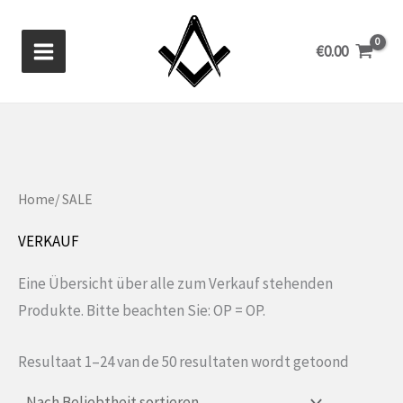
Zum
Inhalt
€
0.00
springen
Home
/ SALE
VERKAUF
Eine Übersicht über alle zum Verkauf stehenden
Produkte. Bitte beachten Sie: OP = OP.
Gesorte
Resultaat 1–24 van de 50 resultaten wordt getoond
op
populari