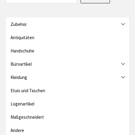
P
m
r
a
e
l
Zubehör
i
e
Antiquitäten
s
r
Handschuhe
P
Büroartikel
r
e
Kleidung
i
Etuis und Taschen
s
Logenartikel
Maßgeschneidert
Andere