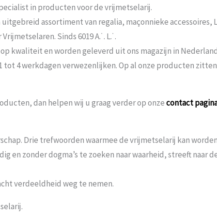
ecialist in producten voor de vrijmetselarij.
n uitgebreid assortiment van regalia, maçonnieke accessoires,
rijmetselaren. Sinds 6019 A.˙. L.˙.
 op kwaliteit en worden geleverd uit ons magazijn in Nederland
 1 tot 4 werkdagen verwezenlijken. Op al onze producten zitte
oducten, dan helpen wij u graag verder op onze
contact pagin
schap. Drie trefwoorden waarmee de vrijmetselarij kan worden 
andig en zonder dogma’s te zoeken naar waarheid, streeft naar
acht verdeeldheid weg te nemen.
elarij.