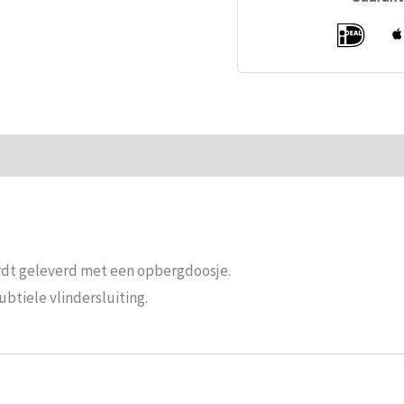
ie
Beoordelingen (0)
ordt geleverd met een opbergdoosje.
btiele vlindersluiting.