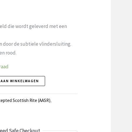
elijke
ige
peld die wordt geleverd met een
9.
 door de subtiele vlindersluiting.
en rood.
raad
 AAN WINKELWAGEN
cepted Scottish Rite (AASR)
,
eed Safe Checkout