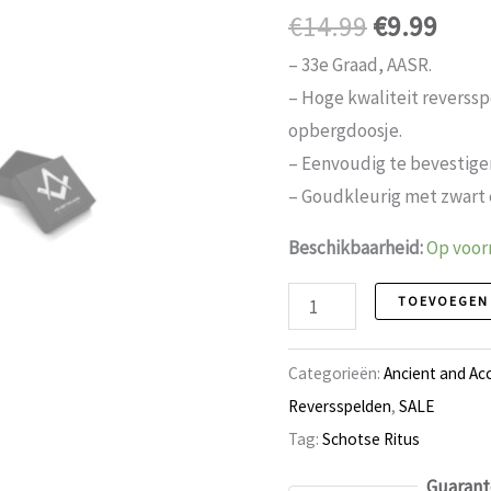
Oorspronk
Huid
€
14.99
€
9.99
prijs
prijs
– 33e Graad, AASR.
was:
is:
– Hoge kwaliteit reverss
€14.99.
€9.9
opbergdoosje.
– Eenvoudig te bevestigen
– Goudkleurig met zwart 
Beschikbaarheid:
Op voor
Reversspeld
TOEVOEGEN
91
Schotse
Categorieën:
Ancient and Ac
Ritus
Reversspelden
,
SALE
aantal
Tag:
Schotse Ritus
Guarant