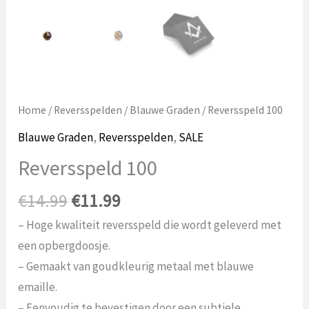
Home
/
Reversspelden
/
Blauwe Graden
/ Reversspeld 100
Blauwe Graden
,
Reversspelden
,
SALE
Reversspeld 100
Oorspronkelijke
Huidige
€
14.99
€
11.99
prijs
prijs
– Hoge kwaliteit reversspeld die wordt geleverd met
was:
is:
een opbergdoosje.
€14.99.
€11.99.
– Gemaakt van goudkleurig metaal met blauwe
emaille.
– Eenvoudig te bevestigen door een subtiele