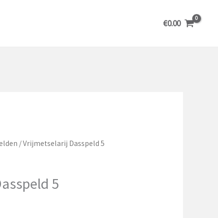
€
0.00
elden
/ Vrijmetselarij Dasspeld 5
Dasspeld 5
elijke
dige