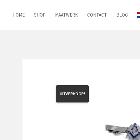
Ga
naar
HOME
SHOP
MAATWERK
CONTACT
BLOG
de
inhoud
UITVERKOOP!