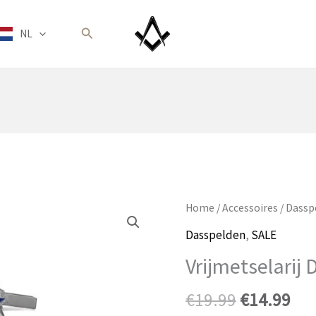
Zoeken
NL
Home
/
Accessoires
/
Dassp
Dasspelden
,
SALE
Vrijmetselarij 
Oorspronk
Hui
€
19.99
€
14.99