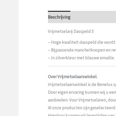
Beschrijving
Aanvullende informat
Vrijmetselarij Dasspeld 5
– Hoge kwaliteit dasspeld die word
– Bijpassende manchetknopen en reve
– In zilverkleur met blauwe emaille.
Over Vrijmetselaarswinkel.
Vrijmetselaarswinkel is de Benelux sp
Door eigen ervaring kunnen wij u ee
aanbieden. Voor Vrijmetselaren, door V
Al onze producten zijn geselecteerd
Hierdoor kunnen wij levertijden van