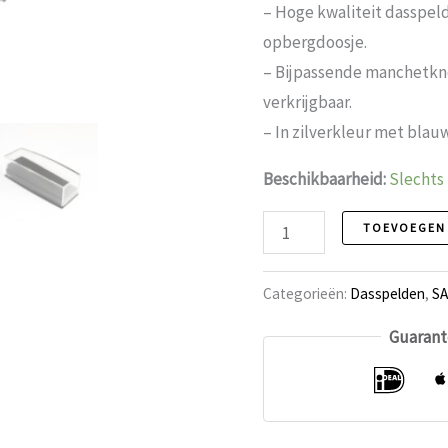
prijs
pri
– Hoge kwaliteit dasspel
was:
is:
opbergdoosje.
€19.99.
€14
– Bijpassende manchetkno
verkrijgbaar.
– In zilverkleur met blau
Beschikbaarheid:
Slechts
Vrijmetselarij
TOEVOEGEN
Dasspeld
5
Categorieën:
Dasspelden
,
SA
aantal
Guarant