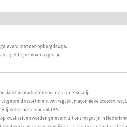
ie
Beoordelingen (0)
t geleverd met een opbergdoosje.
rsspeld zijn los verkrijgbaar.
ecialist in producten voor de vrijmetselarij.
n uitgebreid assortiment van regalia, maçonnieke accessoires,
rijmetselaren. Sinds 6019 A.˙. L.˙.
 op kwaliteit en worden geleverd uit ons magazijn in Nederland
 1 tot 4 werkdagen verwezenlijken. Op al onze producten zitte