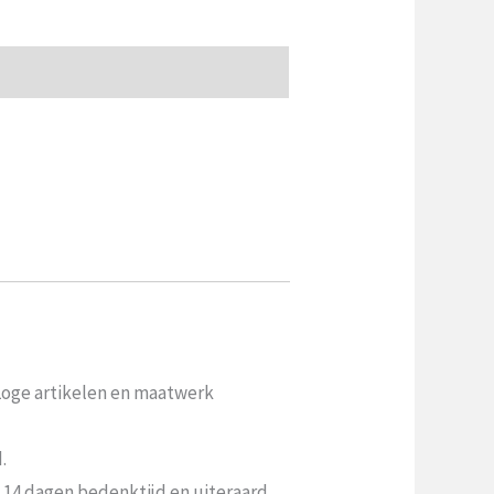
 Loge artikelen en maatwerk
.
n 14 dagen bedenktijd en uiteraard