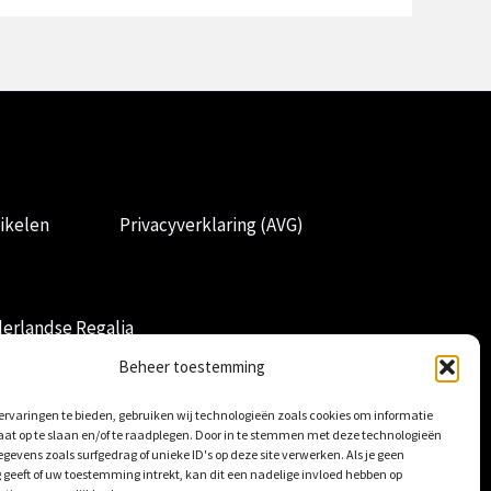
ikelen
Privacyverklaring (AVG)
erlandse Regalia
Beheer toestemming
rvaringen te bieden, gebruiken wij technologieën zoals cookies om informatie
aat op te slaan en/of te raadplegen. Door in te stemmen met deze technologieën
gevens zoals surfgedrag of unieke ID's op deze site verwerken. Als je geen
geeft of uw toestemming intrekt, kan dit een nadelige invloed hebben op