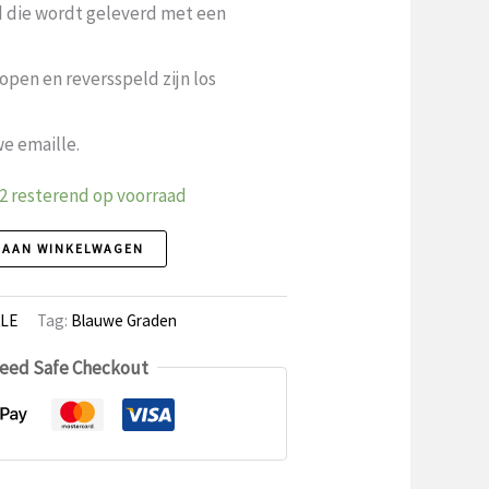
js
d die wordt geleverd met een
.99.
pen en reversspeld zijn los
we emaille.
 2 resterend op voorraad
 AAN WINKELWAGEN
LE
Tag:
Blauwe Graden
eed Safe Checkout