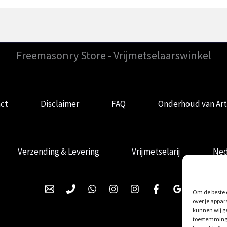
Freemasonry Store - Vrijmetselaarswinkel
ct
Disclaimer
FAQ
Onderhoud van Art
Verzending & Levering
Vrijmetselarij
Ned
Om de beste e
over je appar
kunnen wij ge
toestemming 