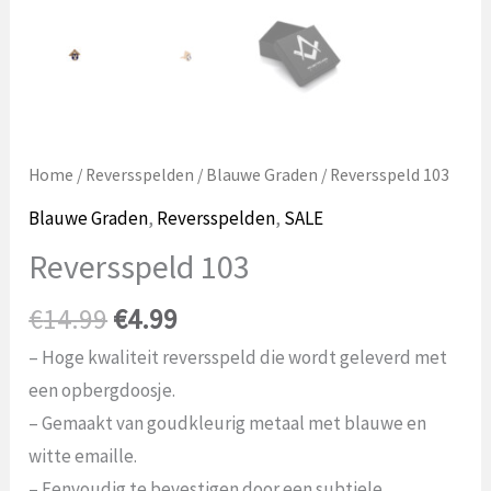
Home
/
Reversspelden
/
Blauwe Graden
/ Reversspeld 103
Blauwe Graden
,
Reversspelden
,
SALE
Reversspeld 103
Oorspronkelijke
Huidige
€
14.99
€
4.99
prijs
prijs
– Hoge kwaliteit reversspeld die wordt geleverd met
was:
is:
een opbergdoosje.
€14.99.
€4.99.
– Gemaakt van goudkleurig metaal met blauwe en
witte emaille.
– Eenvoudig te bevestigen door een subtiele