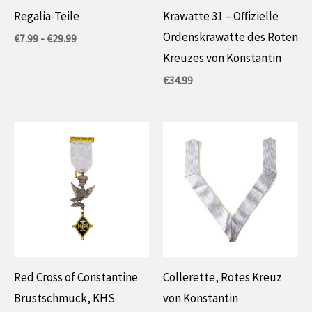
Regalia-Teile
Krawatte 31 – Offizielle
Ordenskrawatte des Roten
Preisspanne:
€
7.99
-
€
29.99
7,99
Kreuzes von Konstantin
€
bis
€
34.99
29,99
€
Red Cross of Constantine
Collerette, Rotes Kreuz
Brustschmuck, KHS
von Konstantin