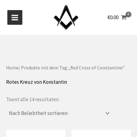
Zum
Inhalt
€
0.00
springen
Home
/ Produkte mit dem Tag „Red Cross of Constantine”
Rotes Kreuz von Konstantin
Gesorteerd
Toont alle 14 resultaten
op
populariteit