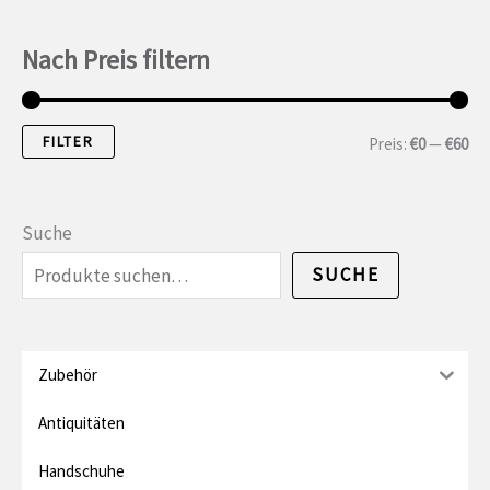
Nach Preis filtern
FILTER
M
M
Preis:
€0
—
€60
i
a
n
x
Suche
.
i
SUCHE
P
m
r
a
e
l
Zubehör
i
e
Antiquitäten
s
r
Handschuhe
P