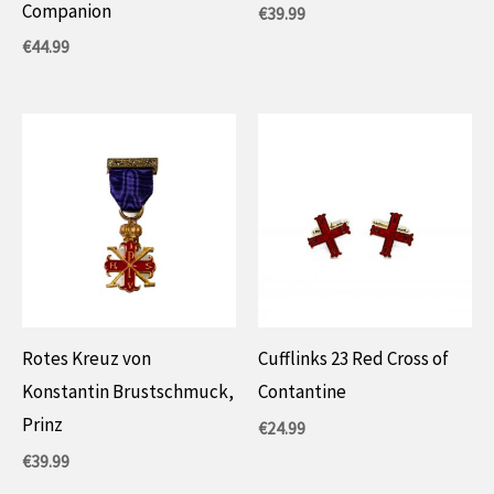
Companion
€
39.99
€
44.99
Rotes Kreuz von
Cufflinks 23 Red Cross of
Konstantin Brustschmuck,
Contantine
Prinz
€
24.99
€
39.99