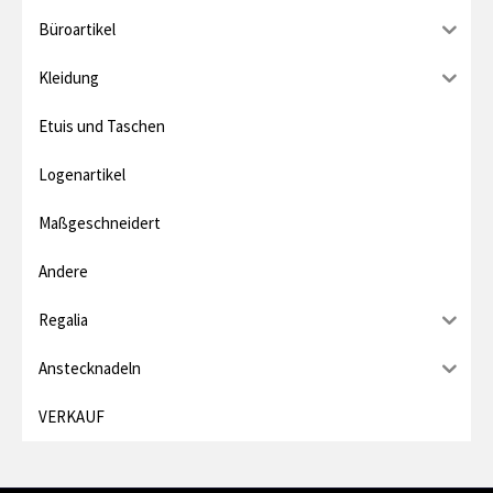
Büroartikel
r
e
Kleidung
i
Etuis und Taschen
s
Logenartikel
Maßgeschneidert
Andere
Regalia
Anstecknadeln
VERKAUF