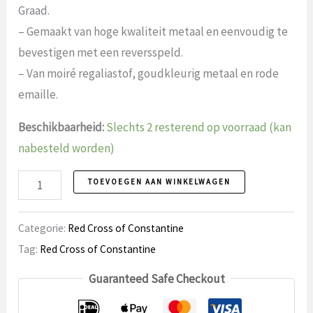
Graad.
– Gemaakt van hoge kwaliteit metaal en eenvoudig te
bevestigen met een reversspeld.
– Van moiré regaliastof, goudkleurig metaal en rode
emaille.
Beschikbaarheid:
Slechts 2 resterend op voorraad (kan
nabesteld worden)
Red
TOEVOEGEN AAN WINKELWAGEN
Cross
of
Categorie:
Red Cross of Constantine
Constantine
Tag:
Red Cross of Constantine
borstjuweel,
Guaranteed Safe Checkout
Ridder
aantal