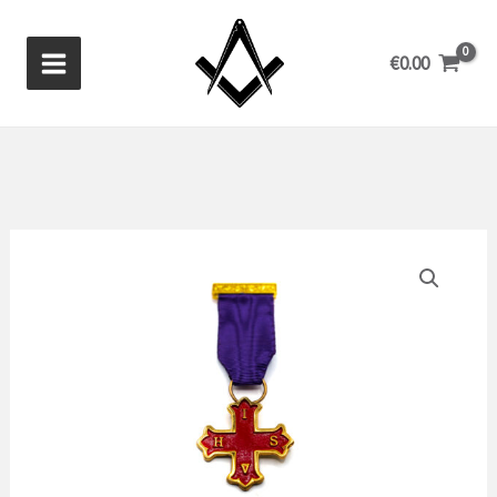
Ga
naar
€
0.00
de
inhoud