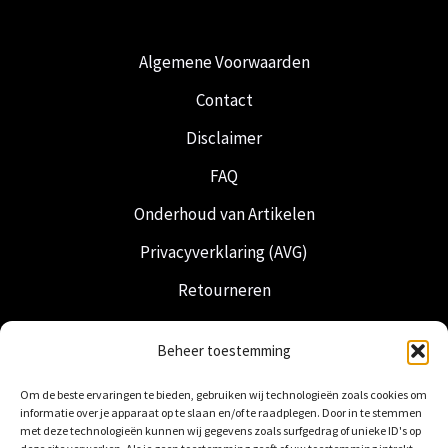
Algemene Voorwaarden
Contact
Disclaimer
FAQ
Onderhoud van Artikelen
Privacyverklaring (AVG)
Retourneren
Verzending & Levering
Beheer toestemming
Vrijmetselarij
Om de beste ervaringen te bieden, gebruiken wij technologieën zoals cookies om
Nederlandse Regalia
informatie over je apparaat op te slaan en/of te raadplegen. Door in te stemmen
met deze technologieën kunnen wij gegevens zoals surfgedrag of unieke ID's op