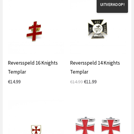
UITVERKOOP!
Reversspeld 16 Knights
Reversspeld 14 Knights
Templar
Templar
Oorspronkelijke
Huidige
€
14.99
€
14.99
€
11.99
prijs
prijs
was:
is:
€14.99.
€11.99.