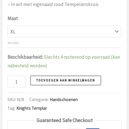
– In wit met ingenaaid rood Tempelierskruis.
Maat
WISSEN
Beschikbaarheid:
Slechts 4 resterend op voorraad (kan
nabesteld worden)
Handschoenen
TOEVOEGEN AAN WINKELWAGEN
2
Knights
SKU:
N/B
Categorie:
Handschoenen
Templar
Tag:
Knights Templar
aantal
Guaranteed Safe Checkout