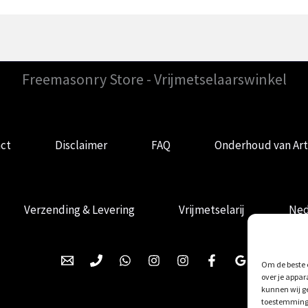
Freemasonry Store - Vrijmetselaarswinkel
ct
Disclaimer
FAQ
Onderhoud van Art
Verzending & Levering
Vrijmetselarij
Ned
Om de beste e
over je appar
kunnen wij ge
toestemming 