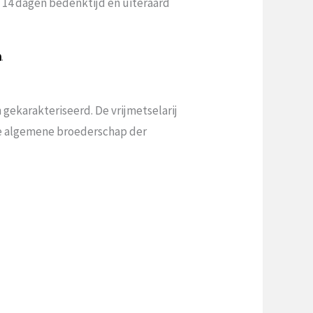
n 14 dagen bedenktijd en uiteraard
a
.
gekarakteriseerd. De vrijmetselarij
 de algemene broederschap der