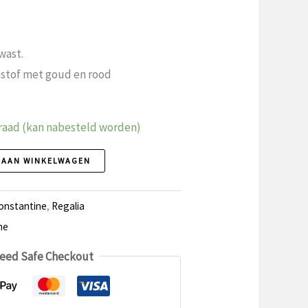
wast.
astof met goud en rood
raad (kan nabesteld worden)
 AAN WINKELWAGEN
onstantine
,
Regalia
ne
eed Safe Checkout