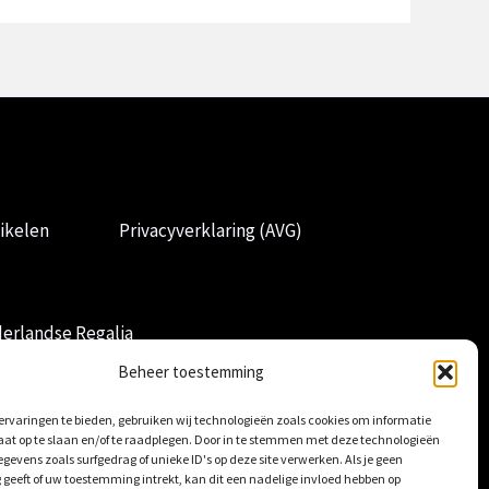
ikelen
Privacyverklaring (AVG)
erlandse Regalia
Beheer toestemming
rvaringen te bieden, gebruiken wij technologieën zoals cookies om informatie
aat op te slaan en/of te raadplegen. Door in te stemmen met deze technologieën
gevens zoals surfgedrag of unieke ID's op deze site verwerken. Als je geen
geeft of uw toestemming intrekt, kan dit een nadelige invloed hebben op