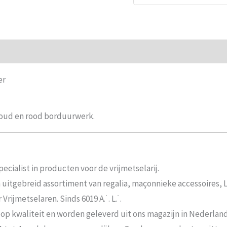
ie
Beoordelingen (0)
er
goud en rood borduurwerk.
ecialist in producten voor de vrijmetselarij.
n uitgebreid assortiment van regalia, maçonnieke accessoires,
rijmetselaren. Sinds 6019 A.˙. L.˙.
 op kwaliteit en worden geleverd uit ons magazijn in Nederland