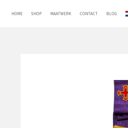
Ga
naar
HOME
SHOP
MAATWERK
CONTACT
BLOG
de
inhoud