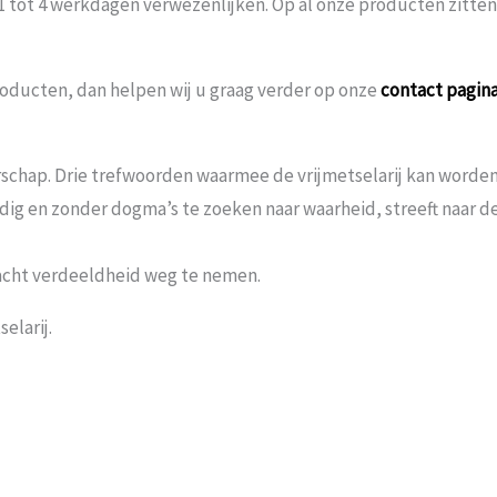
 1 tot 4 werkdagen verwezenlijken. Op al onze producten zitte
oducten, dan helpen wij u graag verder op onze
contact pagin
schap. Drie trefwoorden waarmee de vrijmetselarij kan worden 
andig en zonder dogma’s te zoeken naar waarheid, streeft naar
acht verdeeldheid weg te nemen.
elarij.