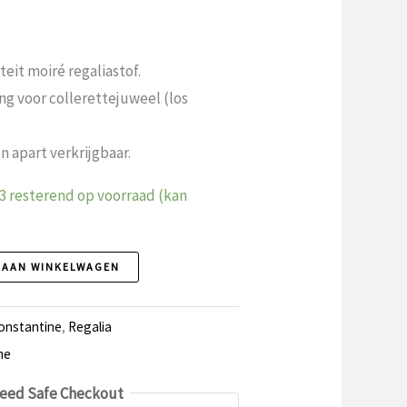
eit moiré regaliastof.
g voor collerettejuweel (los
n apart verkrijgbaar.
3 resterend op voorraad (kan
 AAN WINKELWAGEN
onstantine
,
Regalia
ne
eed Safe Checkout