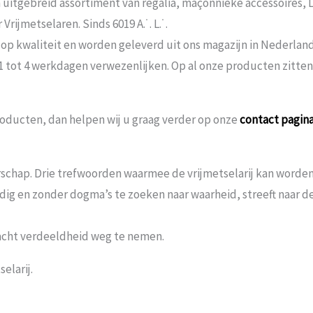
n uitgebreid assortiment van regalia, maçonnieke accessoires,
rijmetselaren. Sinds 6019 A.˙. L.˙.
 op kwaliteit en worden geleverd uit ons magazijn in Nederland
 1 tot 4 werkdagen verwezenlijken. Op al onze producten zitte
oducten, dan helpen wij u graag verder op onze
contact pagin
schap. Drie trefwoorden waarmee de vrijmetselarij kan worden 
andig en zonder dogma’s te zoeken naar waarheid, streeft naar
acht verdeeldheid weg te nemen.
elarij.