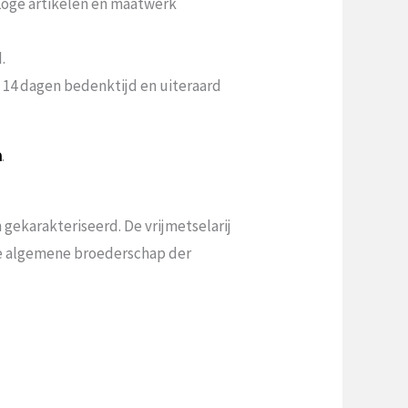
 Loge artikelen en maatwerk
.
n 14 dagen bedenktijd en uiteraard
a
.
gekarakteriseerd. De vrijmetselarij
 de algemene broederschap der