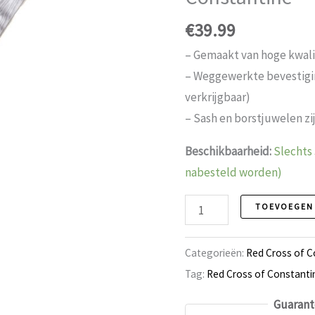
€
39.99
– Gemaakt van hoge kwalit
– Weggewerkte bevestigin
verkrijgbaar)
– Sash en borstjuwelen zij
Beschikbaarheid:
Slechts 
nabesteld worden)
Collerette,
TOEVOEGEN
Red
Cross
Categorieën:
Red Cross of C
of
Tag:
Red Cross of Constanti
Constantine
Guarant
aantal