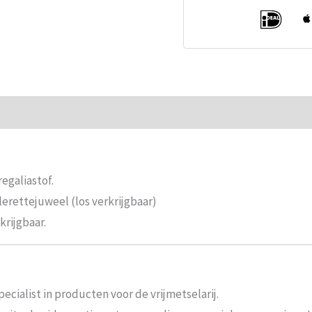
ie
Beoordelingen (0)
egaliastof.
erettejuweel (los verkrijgbaar)
krijgbaar.
ecialist in producten voor de vrijmetselarij.