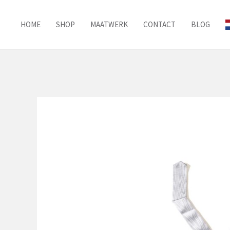
Ga
naar
HOME
SHOP
MAATWERK
CONTACT
BLOG
de
inhoud