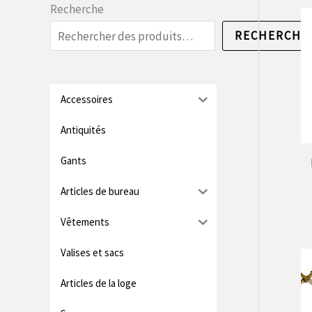
i
i
Recherche
x
x
RECHERCHE
m
m
i
a
n
x
Accessoires
.
i
Antiquités
m
Gants
u
Articles de bureau
m
Vêtements
Valises et sacs
Articles de la loge