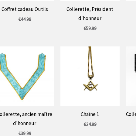
Coffret cadeau Outils
Collerette, Président
d'honneur
€
44.99
€
59.99
ollerette, ancien maître
Chaîne 1
Coll
d'honneur
€
24.99
€
39.99