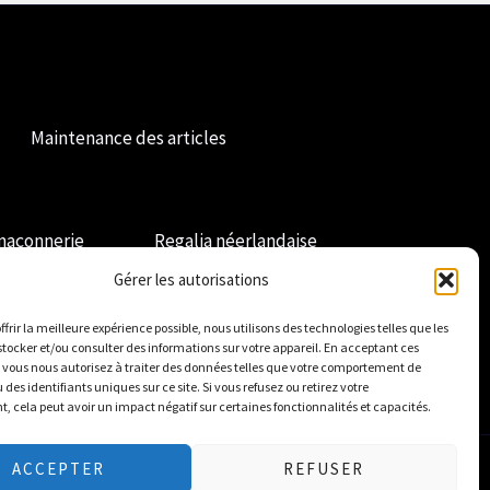
Maintenance des articles
maçonnerie
Regalia néerlandaise
Gérer les autorisations
ffrir la meilleure expérience possible, nous utilisons des technologies telles que les
stocker et/ou consulter des informations sur votre appareil. En acceptant ces
 vous nous autorisez à traiter des données telles que votre comportement de
des identifiants uniques sur ce site. Si vous refusez ou retirez votre
 cela peut avoir un impact négatif sur certaines fonctionnalités et capacités.
ACCEPTER
REFUSER