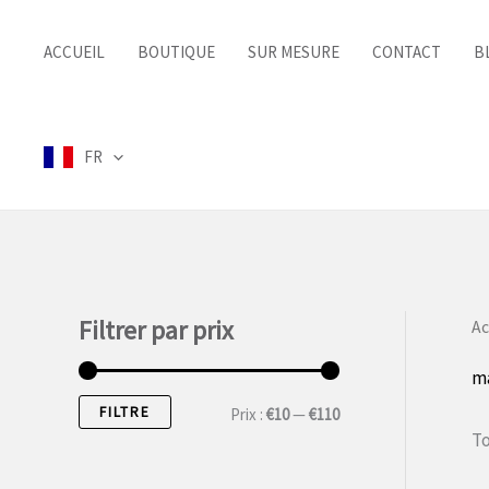
Aller
au
ACCUEIL
BOUTIQUE
SUR MESURE
CONTACT
B
contenu
FR
Filtrer par prix
Ac
m
FILTRE
P
P
Prix :
€10
—
€110
To
r
r