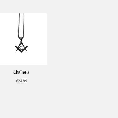
Chaîne 3
€
24.99