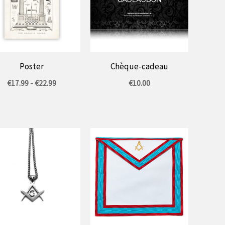
Poster
Chèque-cadeau
Gamme
€
17.99
-
€
22.99
€
10.00
de
prix
:
17,99
€
à
22,99
€