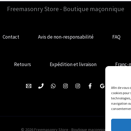
Freemasonry Store - Boutique maçonnique
Contact
Avis de non-responsabilité
FAQ
Retours
Expédition et livraison
Franc-
Afin de vous o
cookies pour 
technologies,
navigation ou 
consentement,
© 2026 Freemasonry Store - Boutique maçonnique.