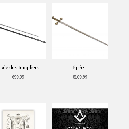
pée des Templiers
Épée 1
€
99.99
€
109.99