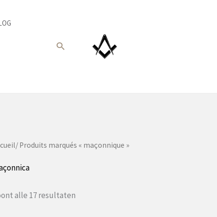
LOG
Recherche
cueil
/ Produits marqués « maçonnique »
açonnica
Gesorteerd
ont alle 17 resultaten
op
populariteit