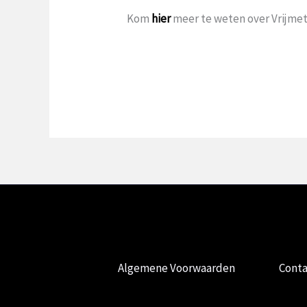
Kom
hier
meer te weten over Vrijmets
Algemene Voorwaarden
Conta