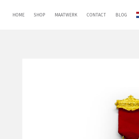
Ga
naar
HOME
SHOP
MAATWERK
CONTACT
BLOG
de
inhoud