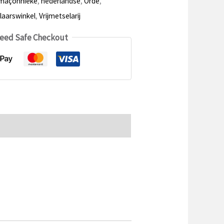
maçonnieke
,
nederlandse
,
Orde
,
laarswinkel
,
Vrijmetselarij
eed Safe Checkout