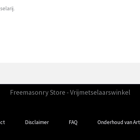
elarij.
Freemasonry Store - Vrijmetselaarswinkel
ct
Disclaimer
FAQ
Onderhoud van Art