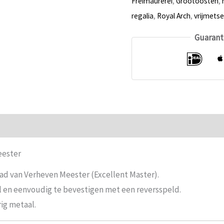
Freimaurerei
,
Grootoosten
,
aantal
regalia
,
Royal Arch
,
vrijmetse
Guarant
ie
Beoordelingen (0)
eester
aad van Verheven Meester (Excellent Master).
l en eenvoudig te bevestigen met een reversspeld.
ig metaal.