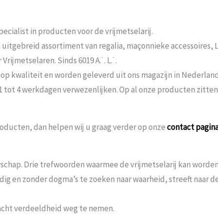
ecialist in producten voor de vrijmetselarij.
n uitgebreid assortiment van regalia, maçonnieke accessoires,
rijmetselaren. Sinds 6019 A.˙. L.˙.
 op kwaliteit en worden geleverd uit ons magazijn in Nederland
 1 tot 4 werkdagen verwezenlijken. Op al onze producten zitte
oducten, dan helpen wij u graag verder op onze
contact pagin
schap. Drie trefwoorden waarmee de vrijmetselarij kan worden 
andig en zonder dogma’s te zoeken naar waarheid, streeft naar
acht verdeeldheid weg te nemen.