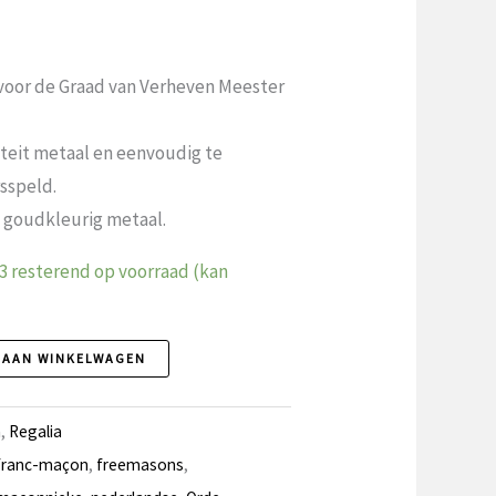
 voor de Graad van Verheven Meester
teit metaal en eenvoudig te
sspeld.
n goudkleurig metaal.
3 resterend op voorraad (kan
 AAN WINKELWAGEN
h
,
Regalia
franc-maçon
,
freemasons
,