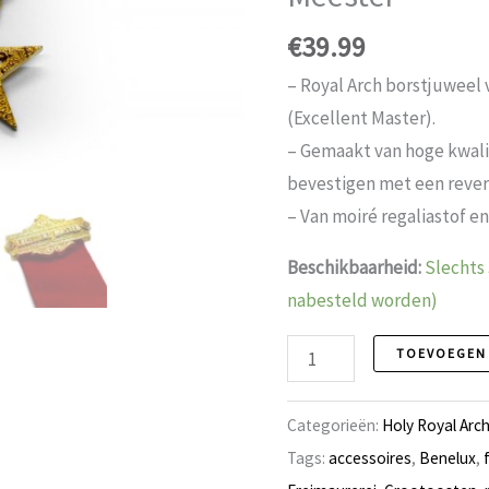
€
39.99
– Royal Arch borstjuweel
(Excellent Master).
– Gemaakt van hoge kwali
bevestigen met een rever
– Van moiré regaliastof e
Beschikbaarheid:
Slechts 
nabesteld worden)
Royal
TOEVOEGEN
Arch
Borstjuweel,
Categorieën:
Holy Royal Arc
Verheven
Tags:
accessoires
,
Benelux
,
Meester