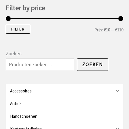
Filter by price
FILTER
M
M
Prijs:
€10
—
€110
i
a
n
x
Zoeken
.
.
ZOEKEN
p
p
r
r
i
i
Accessoires
j
j
Antiek
s
s
Handschoenen
Kantoor Artikelen