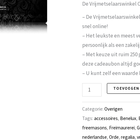
De Vrijmetselaarswinkel 
– De Vrijmetselaarswinke
snel online!
– Het leukste en meest v
persoonlijk als een zakeli
– Met keuze uit ruim 250 
deze cadeaubon altijd g
– U kunt zelf een waarde k
Cadeaubon
TOEVOEGEN
aantal
Categorie:
Overigen
Tags:
accessoires
,
Benelux
,
freemasons
,
Freimaurerei
,
G
nederlandse
,
Orde
,
regalia
,
v