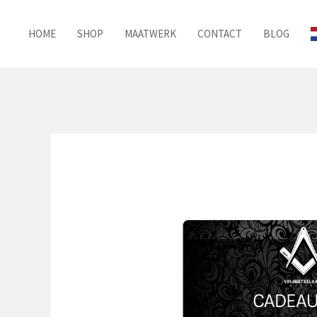
Ga
naar
HOME
SHOP
MAATWERK
CONTACT
BLOG
de
inhoud