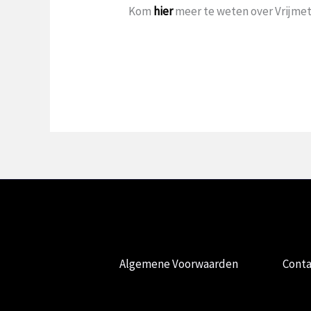
Kom
hier
meer te weten over Vrijmets
Algemene Voorwaarden
Conta