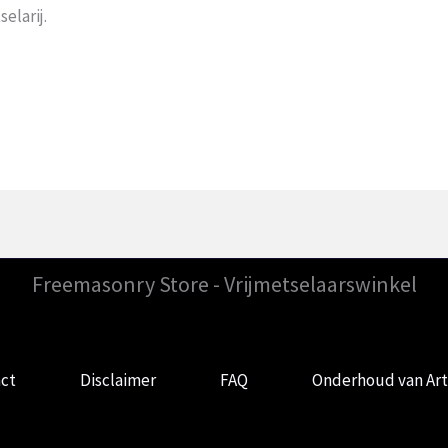
elarij.
Freemasonry Store - Vrijmetselaarswinkel
ct
Disclaimer
FAQ
Onderhoud van Art