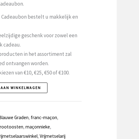
Cadeaubon.
l Cadeaubon bestelt u makkelijk en
eelzijdige geschenk voor zowel een
jk cadeau.
producten in het assortiment zal
oed ontvangen worden.
iezen van €10, €25, €50 of €100.
 AAN WINKELWAGEN
Blauwe Graden
,
franc-maçon
,
rootoosten
,
maçonnieke
,
rijmetselaarswinkel
,
Vrijmetselarij