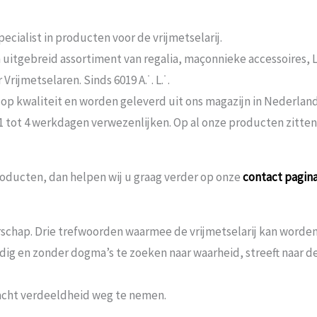
ecialist in producten voor de vrijmetselarij.
n uitgebreid assortiment van regalia, maçonnieke accessoires,
rijmetselaren. Sinds 6019 A.˙. L.˙.
 op kwaliteit en worden geleverd uit ons magazijn in Nederland
 1 tot 4 werkdagen verwezenlijken. Op al onze producten zitte
oducten, dan helpen wij u graag verder op onze
contact pagin
schap. Drie trefwoorden waarmee de vrijmetselarij kan worden 
andig en zonder dogma’s te zoeken naar waarheid, streeft naar
acht verdeeldheid weg te nemen.