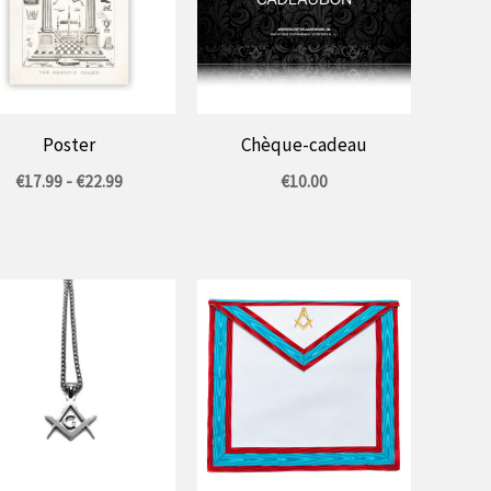
Poster
Chèque-cadeau
Gamme
€
17.99
-
€
22.99
€
10.00
de
prix
:
17,99
€
à
22,99
€