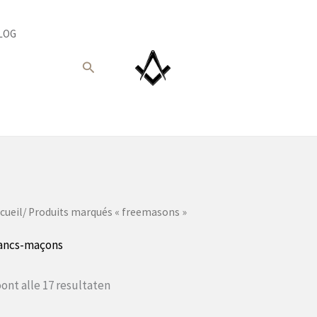
LOG
Recherche
cueil
/ Produits marqués « freemasons »
rancs-maçons
Gesorteerd
ont alle 17 resultaten
op
populariteit