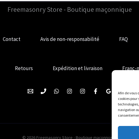
Freemasonry Store - Boutique maçonnique
Contact
Avis de non-responsabilité
FAQ
Retours
Expédition et livraison
Franc-
Afin de vous o
cookies pour 
technologies,
navigation ou 
consentement,
© 2026 Freemasonry Store - Boutique maçonnique.