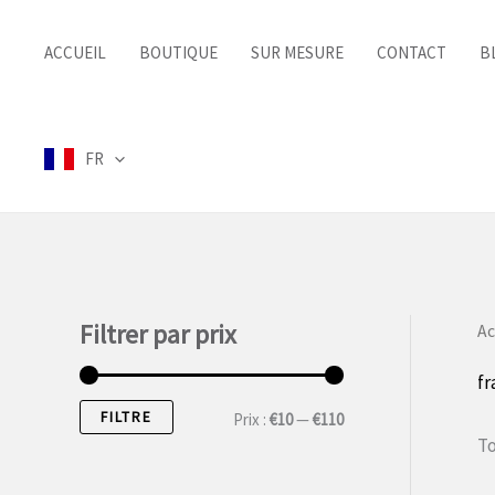
Aller
au
ACCUEIL
BOUTIQUE
SUR MESURE
CONTACT
B
contenu
FR
Filtrer par prix
Ac
f
FILTRE
P
P
Prix :
€10
—
€110
To
r
r