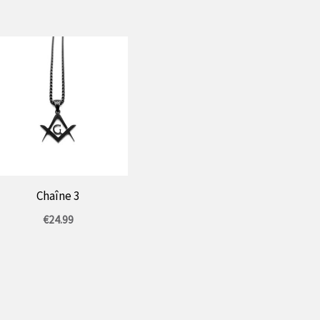
Chaîne 3
€
24.99