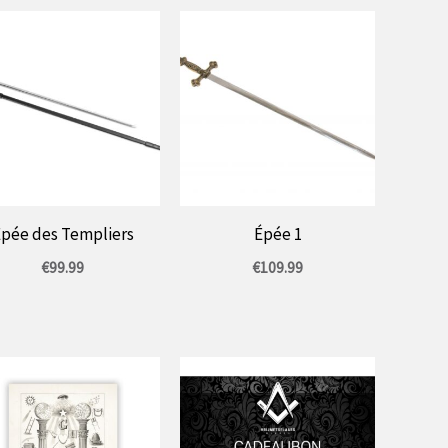
pée des Templiers
Épée 1
€
99.99
€
109.99