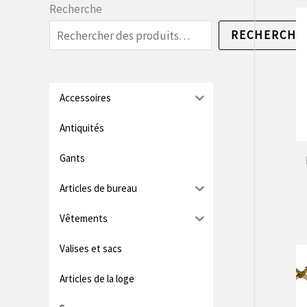
i
i
Recherche
x
x
RECHERCHE
m
m
i
a
n
x
Accessoires
.
i
Antiquités
m
Gants
u
Articles de bureau
m
Vêtements
Valises et sacs
Articles de la loge