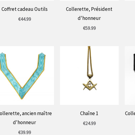
Coffret cadeau Outils
Collerette, Président
d'honneur
€
44.99
€
59.99
ollerette, ancien maître
Chaîne 1
Coll
d'honneur
€
24.99
€
39.99