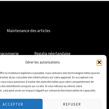
Maintenance des articles
maçonnerie
Regalia néerlandaise
Gérer les autorisations
ffrir la meilleure expérience possible, nous utilisons des technologies telles que les
stocker et/ou consulter des informations sur votre appareil. En acceptant ces
 vous nous autorisez à traiter des données telles que votre comportement de
des identifiants uniques sur ce site. Si vous refusez ou retirez votre
 cela peut avoir un impact négatif sur certaines fonctionnalités et capacités.
ACCEPTER
REFUSER