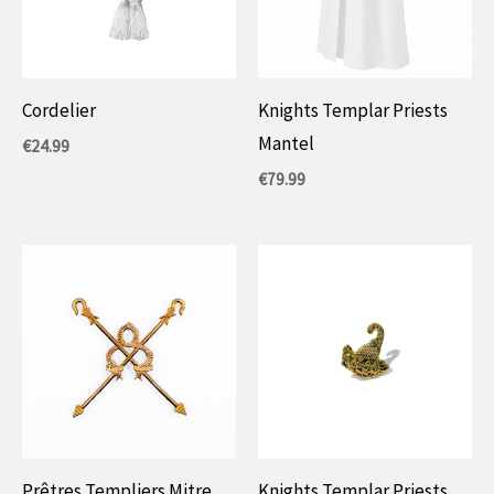
Cordelier
Knights Templar Priests
Mantel
€
24.99
€
79.99
Prêtres Templiers Mitre
Knights Templar Priests