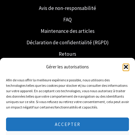
Avis de non-responsabilité
FAQ
Maintenance des articles
Déclaration de confidentialité (RGPD)
Retours
Expédition et livraison
Gérer les autorisations
Franc-maçonnerie
Afin de vous offrir la meilleure expérience possible, nous utilisons des
technologies telles que les cookies pour stocker et/ou consulter des informations
Regalia néerlandaise
sur votre appareil. En acceptant ces technologies, vous nous autorisez à traiter
des données telles que votre comportement de navigation ou des identifiants
uniques sur ce site. Si vous refusez ou retirez votre consentement, cela peut avoir
un impact négatif sur certaines fonctionnalités et capacités.
ACCEPTER