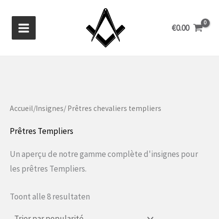
Aller
au
€
0.00
contenu
Accueil
/
Insignes
/ Prêtres chevaliers templiers
Prêtres Templiers
Un aperçu de notre gamme complète d'insignes pour
les prêtres Templiers.
Gesorteerd
Toont alle 8 resultaten
op
populariteit