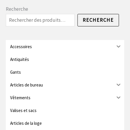
i
i
Recherche
x
x
RECHERCHE
m
m
i
a
n
x
Accessoires
.
i
Antiquités
m
Gants
u
Articles de bureau
m
Vêtements
Valises et sacs
Articles de la loge