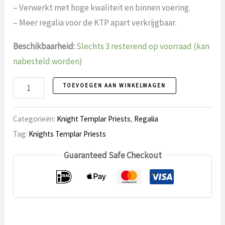
– Verwerkt met hoge kwaliteit en binnen voering.
– Meer regalia voor de KTP apart verkrijgbaar.
Beschikbaarheid:
Slechts 3 resterend op voorraad (kan
nabesteld worden)
Knights
TOEVOEGEN AAN WINKELWAGEN
Templar
Priests
Categorieën:
Knight Templar Priests
,
Regalia
Mijter,
Tag:
Knights Templar Priests
Ridder
Guaranteed Safe Checkout
Priester
aantal