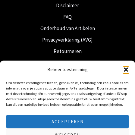
Disclaimer
FAQ
Onderhoud van Artikelen
Privacyverklaring (AVG)
Retourneren
Verzending & Levering
Beheer toestemming
Vrijmetselarij
Om de beste ervaringen te bieden, gebruiken wij technologieën zoals cookies om
Nederlandse Regalia
informatie over je apparaat op te slaan en/of te raadplegen. Door in te stemmen
met deze technologieën kunnen wij gegevens zoals surfgedrag of unieke ID's op
deze site verwerken. Als je geen toestemming geeft of uw toestemming intrekt,
kan dit een nadelige invloed hebben op bepaalde functies en mogelijkheden.
ACCEPTEREN
© 2026 Freemasonry Store - Vrijmetselaarswinkel.