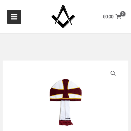
Ga
naar
€
0.00
de
inhoud