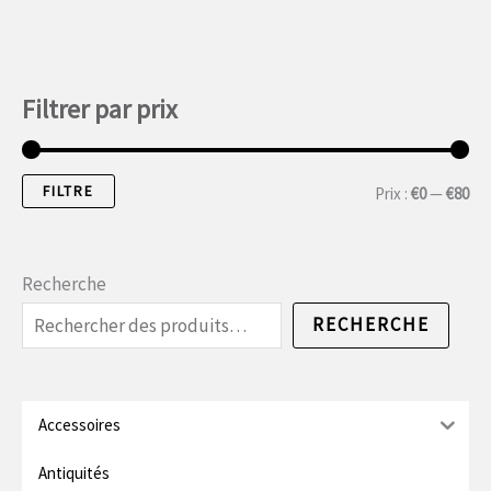
Filtrer par prix
FILTRE
P
P
Prix :
€0
—
€80
r
r
i
i
Recherche
x
x
RECHERCHE
m
m
i
a
n
x
Accessoires
.
i
Antiquités