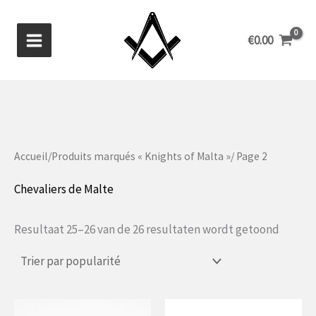
Aller
au
€
0.00
contenu
Accueil
/
Produits marqués « Knights of Malta »
/ Page 2
Chevaliers de Malte
Gesort
Resultaat 25–26 van de 26 resultaten wordt getoond
op
popular