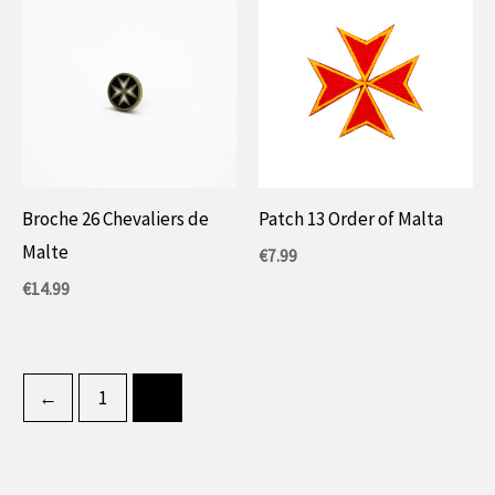
Broche 26 Chevaliers de
Patch 13 Order of Malta
Malte
€
7.99
€
14.99
←
1
2