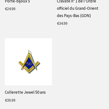
Porte-bijoux 5
Cravate n° 1 de l'Ordre
officiel du Grand-Orient
€
24.99
des Pays-Bas (GON)
€
34.99
Collerette Jewel 50 ans
€
39.99