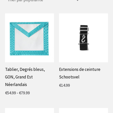
Tablier, Degrés bleus,
Extensions de ceinture
GON, Grand Est
Schootsvel
Néerlandais
€
14.99
Prijsklasse:
€
54.99
-
€
79.99
€54.99
tot
€79.99