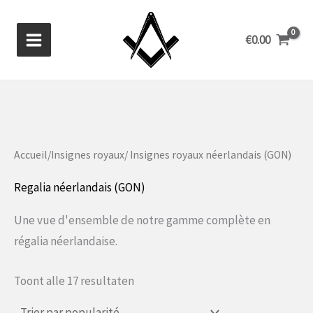
Aller
au
€
0.00
contenu
Accueil
/
Insignes royaux
/ Insignes royaux néerlandais (GON)
Regalia néerlandais (GON)
Une vue d'ensemble de notre gamme complète en
régalia néerlandaise.
Gesorteerd
Toont alle 17 resultaten
op
populariteit