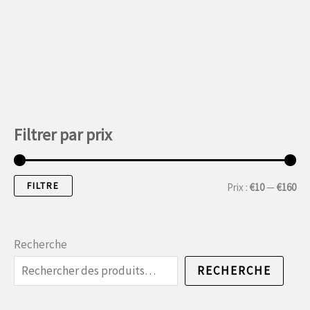
Filtrer par prix
FILTRE
P
P
Prix :
€10
—
€160
r
r
i
i
Recherche
x
x
RECHERCHE
m
m
i
a