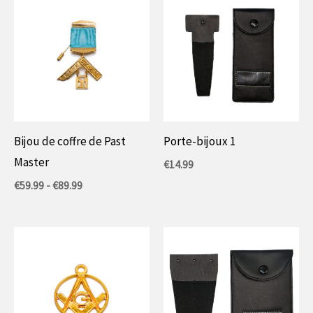
Bijou de coffre de Past
Porte-bijoux 1
Master
€
14.99
Prijsklasse:
€
59.99
-
€
89.99
€59.99
tot
€89.99