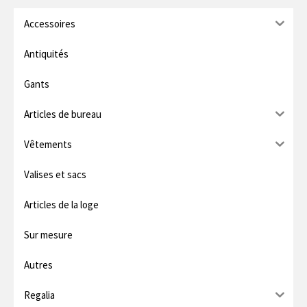
n
x
Accessoires
.
i
Antiquités
m
Gants
u
Articles de bureau
m
Vêtements
Valises et sacs
Articles de la loge
Sur mesure
Autres
Regalia